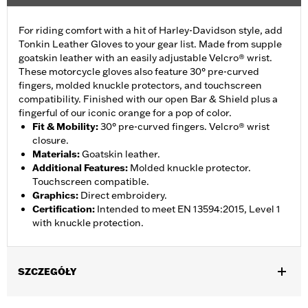
For riding comfort with a hit of Harley-Davidson style, add
Tonkin Leather Gloves to your gear list. Made from supple
goatskin leather with an easily adjustable Velcro® wrist.
These motorcycle gloves also feature 30° pre-curved
fingers, molded knuckle protectors, and touchscreen
compatibility. Finished with our open Bar & Shield plus a
fingerful of our iconic orange for a pop of color.
Fit & Mobility
:
30° pre-curved fingers. Velcro® wrist
closure.
Materials
:
Goatskin leather.
Additional Features
:
Molded knuckle protector.
Touchscreen compatible.
Graphics
:
Direct embroidery.
Certification
:
Intended to meet EN 13594:2015, Level 1
with knuckle protection.
SZCZEGÓŁY
Gender:
Women