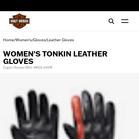
web accessibility
Home
Women's
Gloves
Leather Gloves
/
/
/
WOMEN'S TONKIN LEATHER
GLOVES
Część | Numer SKU: 98103-24VW