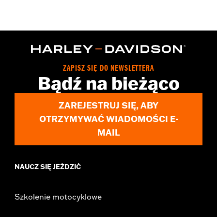
,
Functional Features:
Pre-Curved Fingers
Touchscreen
Compatible
WARRANTY:
2 year limited warranty – Go to
www.h-
d.com/warranty
for full details
Origin:
Imported
ZAPISZ SIĘ DO NEWSLETTERA
Bądź na bieżąco
ZAREJESTRUJ SIĘ, ABY
OTRZYMYWAĆ WIADOMOŚCI E-
MAIL
NAUCZ SIĘ JEŹDZIĆ
Szkolenie motocyklowe