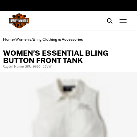
web accessibility
Home
Women's
Bling Clothing & Accessories
/
/
WOMEN'S ESSENTIAL BLING
BUTTON FRONT TANK
Część | Numer SKU: 96601-25VW