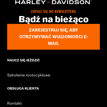
d.com/warranty
for full details
Origin:
Imported
ZAPISZ SIĘ DO NEWSLETTERA
Bądź na bieżąco
ZAREJESTRUJ SIĘ, ABY
OTRZYMYWAĆ WIADOMOŚCI E-
MAIL
NAUCZ SIĘ JEŹDZIĆ
Szkolenie motocyklowe
OBSŁUGA KLIENTA
Kontakt