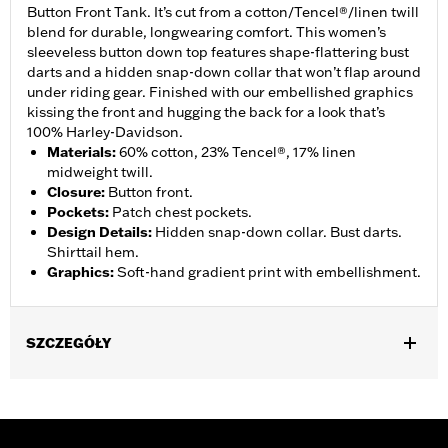
Button Front Tank. It’s cut from a cotton/Tencel®/linen twill
blend for durable, longwearing comfort. This women’s
sleeveless button down top features shape-flattering bust
darts and a hidden snap-down collar that won’t flap around
under riding gear. Finished with our embellished graphics
kissing the front and hugging the back for a look that’s
100% Harley-Davidson.
Materials
:
60% cotton, 23% Tencel®, 17% linen
midweight twill.
Closure
:
Button front.
Pockets
:
Patch chest pockets.
Design Details
:
Hidden snap-down collar. Bust darts.
Shirttail hem.
Graphics
:
Soft-hand gradient print with embellishment.
SZCZEGÓŁY
Gender:
Women
Functional Features:
Button Front
WARRANTY:
2 year limited warranty – Go to
www.h-