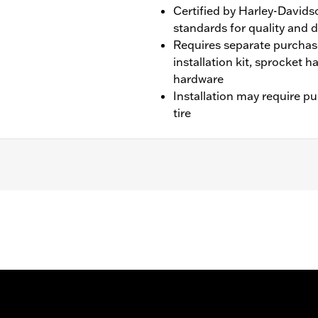
Certified by Harley-Davids
standards for quality and d
Requires separate purchas
installation kit, sprocket 
hardware
Installation may require p
tire
 CVO unless originally equipped with Tomahawk wheels).
it, sprocket & rotor hardware