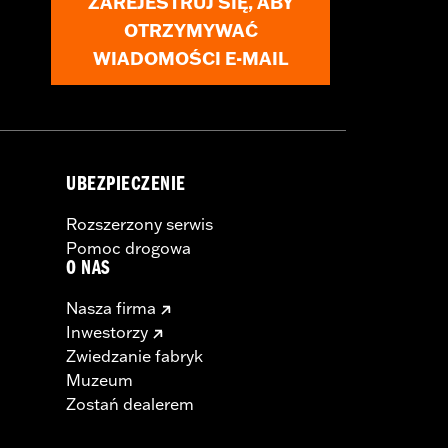
ZAREJESTRUJ SIĘ, ABY
OTRZYMYWAĆ
WIADOMOŚCI E-MAIL
 and Brake Rotor-specific hardware.
 tire.
UBEZPIECZENIE
Rozszerzony serwis
Pomoc drogowa
O NAS
Nasza firma
Inwestorzy
Zwiedzanie fabryk
Muzeum
Zostań dealerem