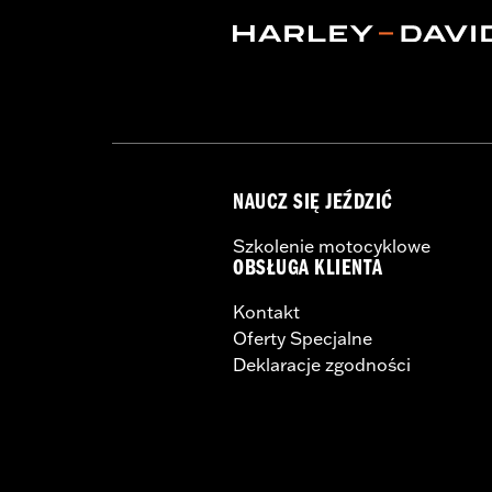
Rim Size UOM:
Inches
WARRANTY:
1 year limited warranty 
NOTES:
Requires separate purchase of
See I-sheet for details. Insta
NAUCZ SIĘ JEŹDZIĆ
Szkolenie motocyklowe
OBSŁUGA KLIENTA
Kontakt
Oferty Specjalne
Deklaracje zgodności