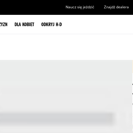
Naucz się jeździć
Znajdź dealera
ZYZN
DLA KOBIET
ODKRYJ H-D