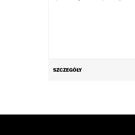
SZCZEGÓŁY
Fits ’14-Later Touring models (except
Installation Instructions
Position On Bike:
Front
Sold Separately:
Wheel installation k
Sold In Units:
Each
Material:
Cast Aluminum
In the Box:
Wheel only
Rim Size:
19