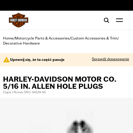
web accessibility
Home
Motorcycle Parts & Accessories
Custom Accessories & Trim
/
/
/
Decorative Hardware
Sprawdź dopasowanie
Upewnij się, że ta część pasuje
HARLEY-DAVIDSON MOTOR CO.
5/16 IN. ALLEN HOLE PLUGS
Część | Numer SKU: 94529-95