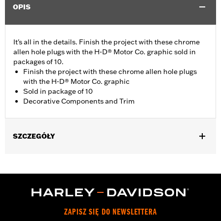
OPIS
It's all in the details. Finish the project with these chrome
allen hole plugs with the H-D® Motor Co. graphic sold in
packages of 10.
Finish the project with these chrome allen hole plugs
with the H-D® Motor Co. graphic
Sold in package of 10
Decorative Components and Trim
SZCZEGÓŁY
Universal Fitment.
Collection:
Harley-Davidson Motor Co.
Diameter:
0.312
Material Diameter UOM:
Inches
Sold In Units:
Each
ZAPISZ SIĘ DO NEWSLETTERA
In the Box:
10 allen hole plugs