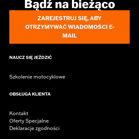
Bądź na bieżąco
WARRANTY:
1 year limited warranty – Go to
www.h-
d.com/warranty
for full details
ZAREJESTRUJ SIĘ, ABY
OTRZYMYWAĆ WIADOMOŚCI E-
MAIL
NAUCZ SIĘ JEŹDZIĆ
Szkolenie motocyklowe
OBSŁUGA KLIENTA
Kontakt
Oferty Specjalne
Deklaracje zgodności