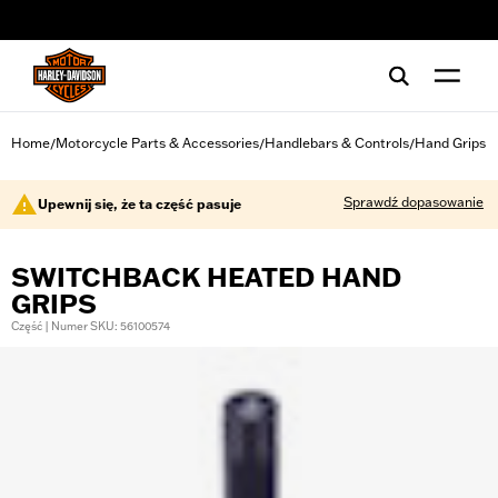
web accessibility
Home
Motorcycle Parts & Accessories
Handlebars & Controls
Hand Grips
/
/
/
Sprawdź dopasowanie
Upewnij się, że ta część pasuje
SWITCHBACK HEATED HAND
GRIPS
Część | Numer SKU: 56100574