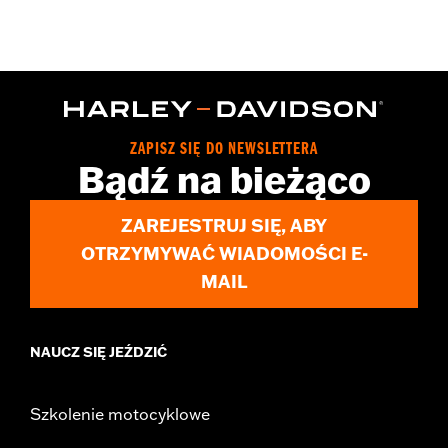
Gender:
Men
Functional Features:
Waterproof
Technology:
Waterproof
Dimension Description:
SHAFT HEIGHT: 7” / HEEL HEIGHT:
1.5”
ZAPISZ SIĘ DO NEWSLETTERA
Bądź na bieżąco
ZAREJESTRUJ SIĘ, ABY
OTRZYMYWAĆ WIADOMOŚCI E-
MAIL
NAUCZ SIĘ JEŹDZIĆ
Szkolenie motocyklowe