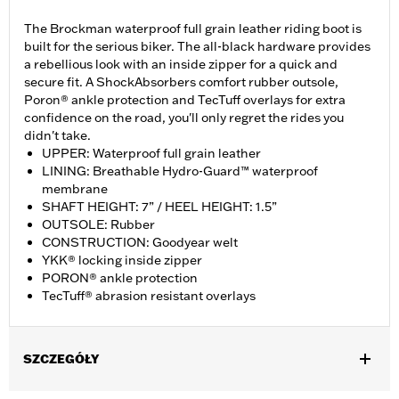
The Brockman waterproof full grain leather riding boot is
built for the serious biker. The all-black hardware provides
a rebellious look with an inside zipper for a quick and
secure fit. A ShockAbsorbers comfort rubber outsole,
Poron® ankle protection and TecTuff overlays for extra
confidence on the road, you'll only regret the rides you
didn't take.
UPPER: Waterproof full grain leather
LINING: Breathable Hydro-Guard™ waterproof
membrane
SHAFT HEIGHT: 7” / HEEL HEIGHT: 1.5”
OUTSOLE: Rubber
CONSTRUCTION: Goodyear welt
YKK® locking inside zipper
PORON® ankle protection
TecTuff® abrasion resistant overlays
SZCZEGÓŁY