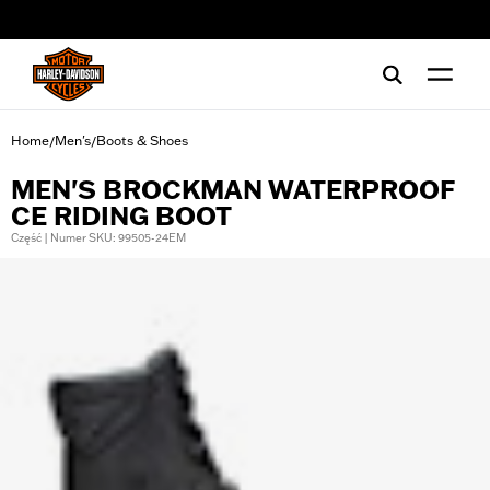
web accessibility
Home
Men's
Boots & Shoes
/
/
MEN'S BROCKMAN WATERPROOF
CE RIDING BOOT
Część | Numer SKU: 99505-24EM