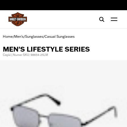
web accessibility
Home
Men's
Sunglasses
Casual Sunglasses
/
/
/
MEN'S LIFESTYLE SERIES
Część | Numer SKU: 98654-25LM