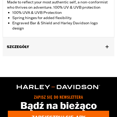
Made to reflect your most authentic self, a non-conformist
who thrives on adventure. 100% UV & UVB protection
100% UVA & UVB Protection
Spring hinges for added flexibility.
Engraved Bar & Shield and Harley Davidson logo
design
SZCZEGÓŁY
Gender:
Men
,
Functional Features:
100% UV Protection
UVB protection
WARRANTY:
2 year limited warranty – Go to
www.h-
d.com/warranty
for full details
Origin:
Imported
ZAPISZ SIĘ DO NEWSLETTERA
Bądź na bieżąco