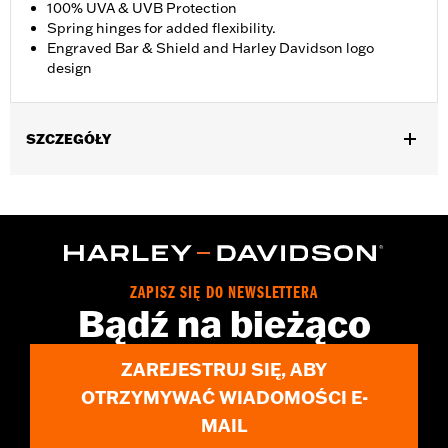
100% UVA & UVB Protection
Spring hinges for added flexibility.
Engraved Bar & Shield and Harley Davidson logo
design
SZCZEGÓŁY
Gender:
Men
,
Functional Features:
100% UV Protection
UVB protection
WARRANTY:
2 year limited warranty – Go to
www.h-
d.com/warranty
for full details
Origin:
Imported
ZAPISZ SIĘ DO NEWSLETTERA
Bądź na bieżąco
ZAREJESTRUJ SIĘ, ABY
OTRZYMYWAĆ WIADOMOŚCI E-
MAIL