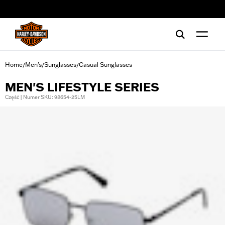
web accessibility
Home
Men's
Sunglasses
Casual Sunglasses
/
/
/
MEN'S LIFESTYLE SERIES
Część | Numer SKU: 98654-25LM