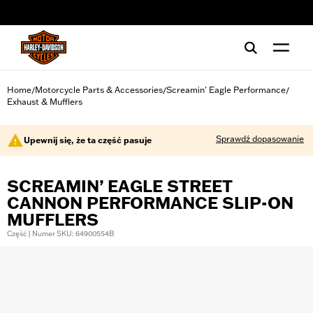
web accessibility
Home
Motorcycle Parts & Accessories
Screamin' Eagle Performance
/
/
/
Exhaust & Mufflers
Sprawdź dopasowanie
Upewnij się, że ta część pasuje
SCREAMIN’ EAGLE STREET
CANNON PERFORMANCE SLIP-ON
MUFFLERS
Część | Numer SKU: 64900554B