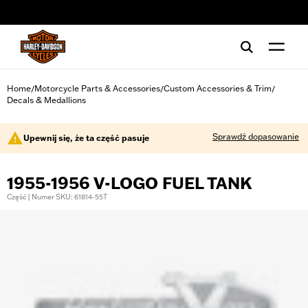
web accessibility
Home
Motorcycle Parts & Accessories
Custom Accessories & Trim
/
/
/
Decals & Medallions
Sprawdź dopasowanie
Upewnij się, że ta część pasuje
1955-1956 V-LOGO FUEL TANK
Część | Numer SKU: 61814-55T