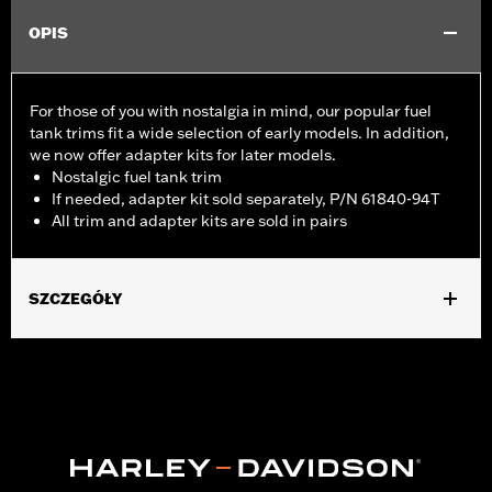
OPIS
For those of you with nostalgia in mind, our popular fuel
tank trims fit a wide selection of early models. In addition,
we now offer adapter kits for later models.
Nostalgic fuel tank trim
If needed, adapter kit sold separately, P/N 61840-94T
All trim and adapter kits are sold in pairs
SZCZEGÓŁY
Fits '55-'56 FL models.
Sold In Units:
Pair
In the Box:
2 fuel tank nameplates
WARRANTY:
1 year limited warranty – Go to
www.h-
d.com/warranty
for full details