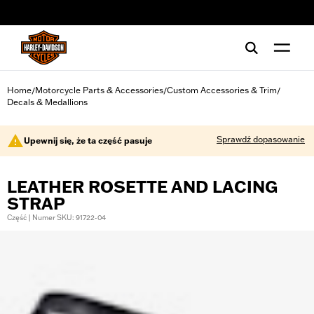
web accessibility
Home
Motorcycle Parts & Accessories
Custom Accessories & Trim
/
/
/
Decals & Medallions
Sprawdź dopasowanie
Upewnij się, że ta część pasuje
LEATHER ROSETTE AND LACING
STRAP
Część | Numer SKU: 91722-04