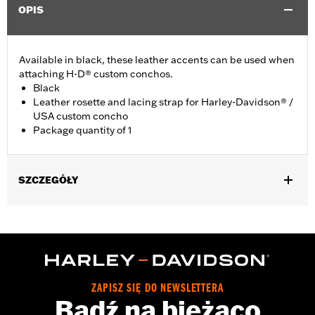
OPIS
Available in black, these leather accents can be used when
attaching H-D® custom conchos.
Black
Leather rosette and lacing strap for Harley-Davidson® /
USA custom concho
Package quantity of 1
SZCZEGÓŁY
Universal fitment.
Installation Instructions
Water Resistant:
No
Sold Separately:
Conchos
Sold In Units:
Each
ZAPISZ SIĘ DO NEWSLETTERA
Material:
Leather
Bądź na bieżąco
In the Box:
1 leather rosette and lacing strap