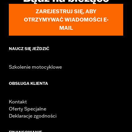
WARRANTY:
1 year limited warranty – Go to
www.h-
ZAREJESTRUJ SIĘ, ABY
d.com/warranty
for full details
OTRZYMYWAĆ WIADOMOŚCI E-
MAIL
NAUCZ SIĘ JEŹDZIĆ
Szkolenie motocyklowe
OBSŁUGA KLIENTA
Kontakt
Oferty Specjalne
Deklaracje zgodności