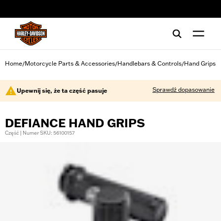
web accessibility
Home
Motorcycle Parts & Accessories
Handlebars & Controls
Hand Grips
/
/
/
Sprawdź dopasowanie
Upewnij się, że ta część pasuje
DEFIANCE HAND GRIPS
Część | Numer SKU: 56100157