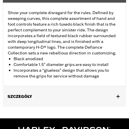
Show your complete disregard for the rules. Defined by
sweeping curves, this complete assortment of hand and
foot controls feature a rich tuxedo black finish that is the
perfect complement to your sinister ride. The design
incorporates a field of textured black rubber surrounded
with deep longitudinal lines, and is finished with a
contemporary H-D® logo. The complete Defiance
Collection sets a new rebellious direction in customizing.
Black anodized
Comfortable 1.5" diameter grips are easy to install
Incorporates a “glueless” design that allows you to
remove the grips for service without damage
SZCZEGÓŁY
Fits ’16-’17 Dyna FXDLS and ‘16-later Softail models, ’11-’12
FLSTSE, ’14-’15 FLSTNSE, ’13-’14 FXSBSE, ’16-’17 FXSE and ’08-
later Touring (except ’18-later FLTRXSE) and Trike models.
Installation Instructions