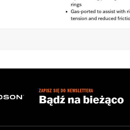
rings
Gas-ported to assist with ri
tension and reduced fricti
lwaukee-Eight Touring models equipped with 135CI Stage IV 
nstallation instructions
ZAPISZ SIĘ DO NEWSLETTERA
ompliant
Bądź na bieżąco
dified with some Screamin’ Eagle® Performance products 
icted to closed-course competition. These performance part
in California on pollution-controlled motor vehicles. Calif
alties. Screamin’ Eagle® Performance products are intended 