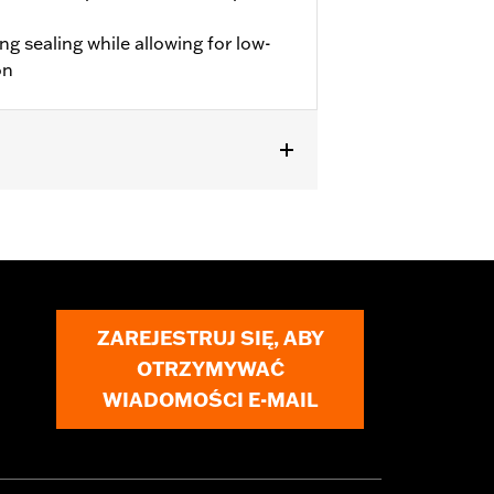
ng sealing while allowing for low-
on
Kit or Performance Crate engine.
ZAREJESTRUJ SIĘ, ABY
OTRZYMYWAĆ
must not be used on public roads
WIADOMOŚCI E-MAIL
s are 49-state U.S. EPA compliant but
ornia guidelines on tampering can also
for the experienced rider only.