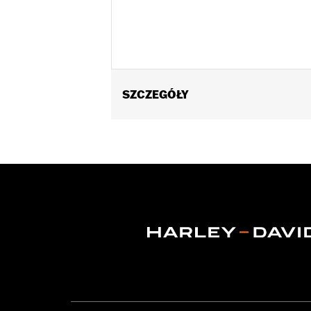
SZCZEGÓŁY
Replacement pistons for '21-later Mi
Installation Instructions
Dealer Install Recommended:
Yes
ECM Calibration Required:
Yes
Sold In Units:
Pair
In the Box:
Pistons, Rings, Clips and i
CERTIFICATION:
49-State U.S. EPA c
Harley-Davidson® motorcycles mo
and, in some cases, may be restr
are NOT compliant for sale or use 
lead to substantial fines and pen