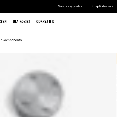
Naucz się jeździć
Znajdź dealera
ZYZN
DLA KOBIET
ODKRYJ H-D
er Components