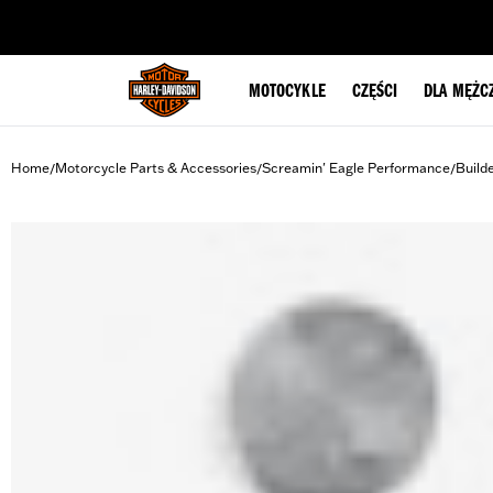
web accessibility
MOTOCYKLE
CZĘŚCI
DLA MĘŻC
Home
Motorcycle Parts & Accessories
Screamin' Eagle Performance
Build
/
/
/