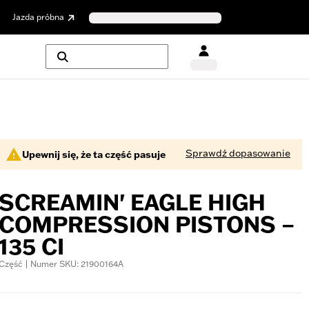
Jazda próbna
Sprawdź dopasowanie
Upewnij się, że ta część pasuje
SCREAMIN' EAGLE HIGH
COMPRESSION PISTONS –
135 CI
Część | Numer SKU: 21900164A