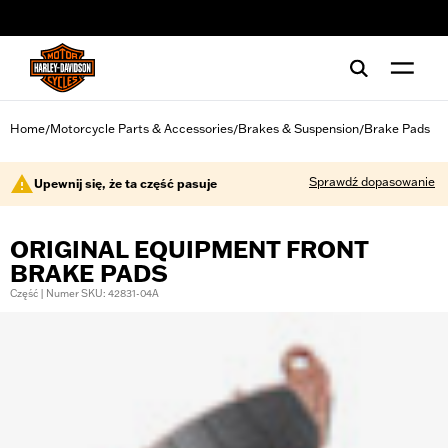
web accessibility
Home
Motorcycle Parts & Accessories
Brakes & Suspension
Brake Pads
/
/
/
Sprawdź dopasowanie
Upewnij się, że ta część pasuje
ORIGINAL EQUIPMENT FRONT
BRAKE PADS
Część | Numer SKU: 42831-04A