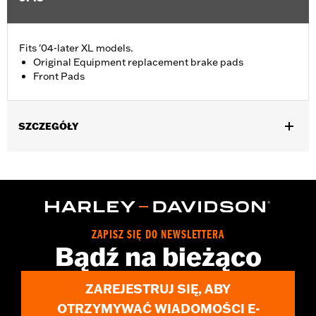
Fits '04-later XL models.
Original Equipment replacement brake pads
Front Pads
SZCZEGÓŁY
Fits '04-'13 XL models.
Installation Instructions
Position On Bike:
Front
Sold In Units:
Pair
In the Box:
One set of brake pads
ZAPISZ SIĘ DO NEWSLETTERA
Bądź na bieżąco
ZAREJESTRUJ SIĘ, ABY
OTRZYMYWAĆ WIADOMOŚCI E-