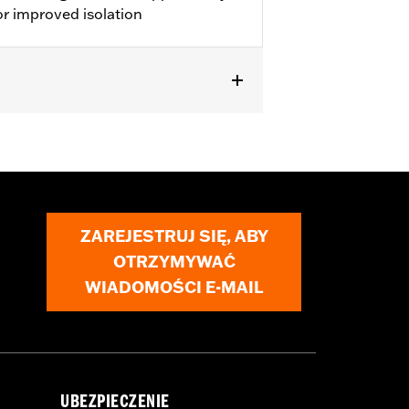
r improved isolation
 lighting. '00-'17 FLS, FLSS, FLST,
Hardware Kit P/N 91800025. Does
ZAREJESTRUJ SIĘ, ABY
OTRZYMYWAĆ
WIADOMOŚCI E-MAIL
UBEZPIECZENIE