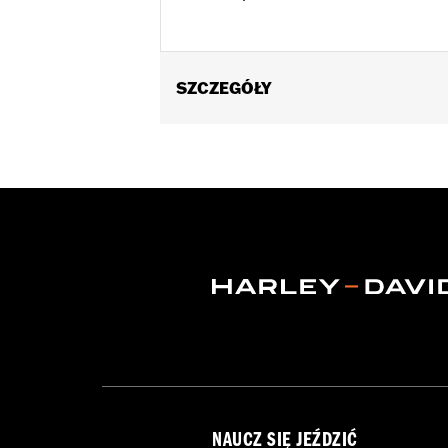
SZCZEGÓŁY
Fits '00-'17 FLS, FLSS, FLST, FLSTC,
FLSTF, FLSTFB and FLSTFBS models r
not fit with Custom Auxiliary Lighting
Sold In Units:
Each
Material:
Hard-coated Polycarbonat
Width:
23.1 Inches
In the Box:
Windshield and brackets
Material Width UOM:
Inches
Windshield Height above Headlamp
Windshield Height above Headlam
Windshield Overall Height:
23.4
Windshield Overall Height UOM:
In
WARRANTY:
1 year limited warranty 
NAUCZ SIĘ JEŹDZIĆ