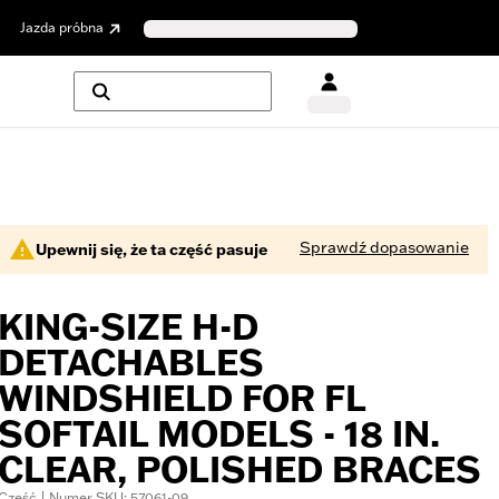
Jazda próbna
Sprawdź dopasowanie
Upewnij się, że ta część pasuje
KING-SIZE H-D
DETACHABLES
WINDSHIELD FOR FL
SOFTAIL MODELS - 18 IN.
CLEAR, POLISHED BRACES
Część | Numer SKU: 57061-09