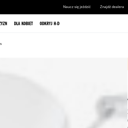
Naucz się jeździć
Znajdź dealera
ZYZN
DLA KOBIET
ODKRYJ H-D
s