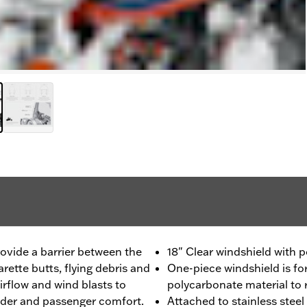
rovide a barrier between the
18" Clear windshield with 
rette butts, flying debris and
One-piece windshield is f
irflow and wind blasts to
polycarbonate material to 
 rider and passenger comfort.
Attached to stainless stee