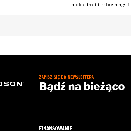
molded-rubber bushings fo
 FLSTF, FLSTFB and FLSTFBS models equipped with auxiliary
equire separate purchase of mounting hardware Docking 
 Kit P/N 68000051.
e
ZAPISZ SIĘ DO NEWSLETTERA
Bądź na bieżąco
:
18.0
p UOM:
Inches
ches
– Go to
www.h-d.com/warranty
for full details
FINANSOWANIE