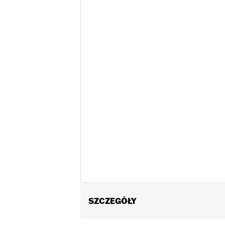
SZCZEGÓŁY
Fits Trike models.