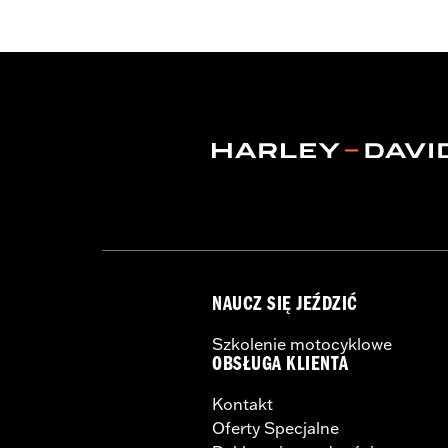
Water Resistant:
Yes
Recommended Usage:
Indoor/Outd
Sold In Units:
Each
Material:
Heavy-Duty UV Resistant D
In the Box:
Cover only
WARRANTY:
1 year limited warranty 
WARNING:
Do not use while riding coul
NOTES:
H-D® motorcycle covers are no
the cover to tear, possibly c
NAUCZ SIĘ JEŹDZIĆ
Szkolenie motocyklowe
OBSŁUGA KLIENTA
Kontakt
Oferty Specjalne