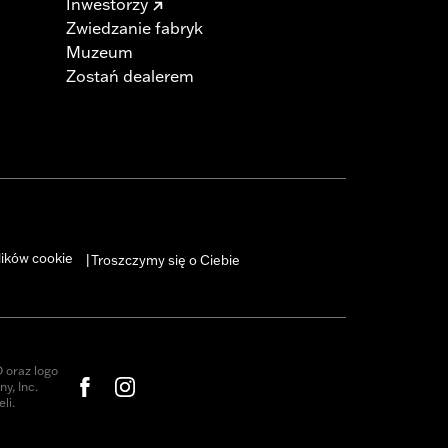
Inwestorzy
Zwiedzanie fabryk
Muzeum
Zostań dealerem
lików cookie
Troszczymy się o Ciebie
|
oraz logo
y, Inc.
li.