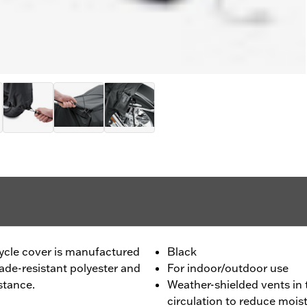
cle cover is manufactured
Black
de-resistant polyester and
For indoor/outdoor use
stance.
Weather-shielded vents in 
circulation to reduce mois