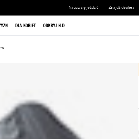
Naucz się jeździć
Znajdź dealera
ZYZN
DLA KOBIET
ODKRYJ H-D
ers