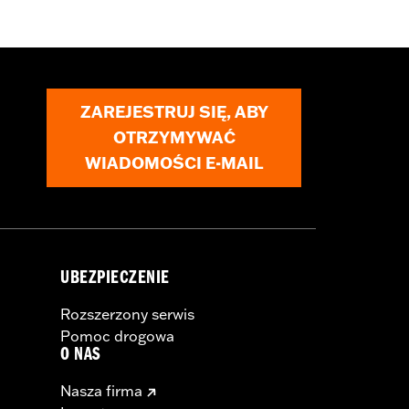
ZAREJESTRUJ SIĘ, ABY
OTRZYMYWAĆ
WIADOMOŚCI E-MAIL
cle covers while trailering may cause
UBEZPIECZENIE
Rozszerzony serwis
Pomoc drogowa
O NAS
Nasza firma