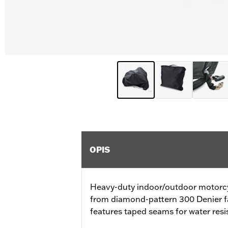
OPIS
Heavy-duty indoor/outdoor motorcy
from diamond-pattern 300 Denier fa
features taped seams for water resi