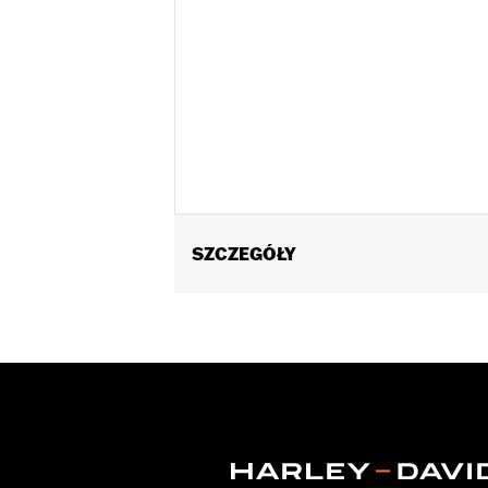
SZCZEGÓŁY
Gender:
Men
WARRANTY:
Wolverine Worldwide Ma
Origin:
Imported
Dimension Description:
SHAFT HEIGH