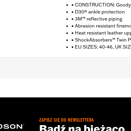
• CONSTRUCTION: Goodye
• D30® ankle protection
• 3M™ reflective piping
• Abrasion resistant finem
• Heat resistant leather up
• ShockAbsorbers™ Twin P
• EU SIZES: 40-46, UK SIZ
nufacturer Warranty � Go to
www.h-d.com/warranty
for fu
T: 6" / HEEL HEIGHT: 1.5"
ZAPISZ SIĘ DO NEWSLETTERA
Bądź na bieżąco