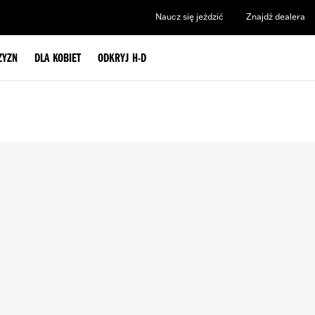
Naucz się jeździć
Znajdź dealera
ZYZN
DLA KOBIET
ODKRYJ H-D