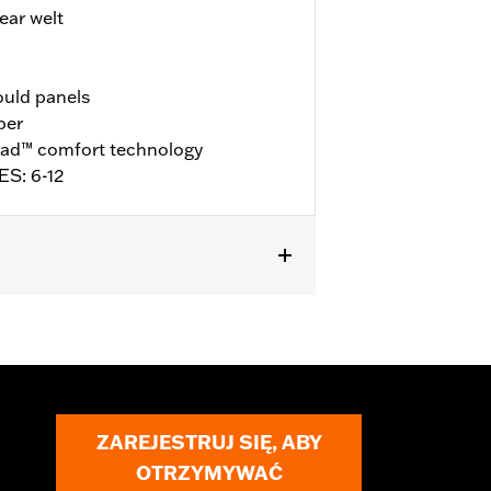
ar welt
ould panels
per
ad™ comfort technology
ES: 6-12
ll details
ZAREJESTRUJ SIĘ, ABY
OTRZYMYWAĆ