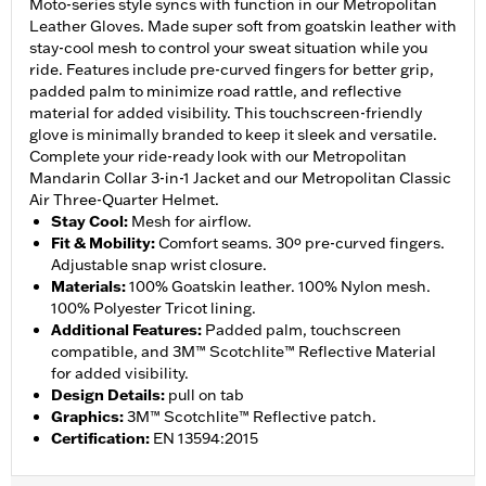
Moto-series style syncs with function in our Metropolitan
Leather Gloves. Made super soft from goatskin leather with
stay-cool mesh to control your sweat situation while you
ride. Features include pre-curved fingers for better grip,
padded palm to minimize road rattle, and reflective
material for added visibility. This touchscreen-friendly
glove is minimally branded to keep it sleek and versatile.
Complete your ride-ready look with our Metropolitan
Mandarin Collar 3-in-1 Jacket and our Metropolitan Classic
Air Three-Quarter Helmet.
Stay Cool
:
Mesh for airflow.
Fit & Mobility
:
Comfort seams. 30º pre-curved fingers.
Adjustable snap wrist closure.
Materials
:
100% Goatskin leather. 100% Nylon mesh.
100% Polyester Tricot lining.
Additional Features
:
Padded palm, touchscreen
compatible, and 3M™ Scotchlite™ Reflective Material
for added visibility.
Design Details
:
pull on tab
Graphics
:
3M™ Scotchlite™ Reflective patch.
Certification
:
EN 13594:2015