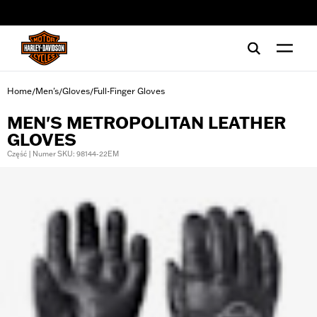
web accessibility
Home
Men's
Gloves
Full-Finger Gloves
/
/
/
MEN'S METROPOLITAN LEATHER
GLOVES
Część | Numer SKU: 98144-22EM