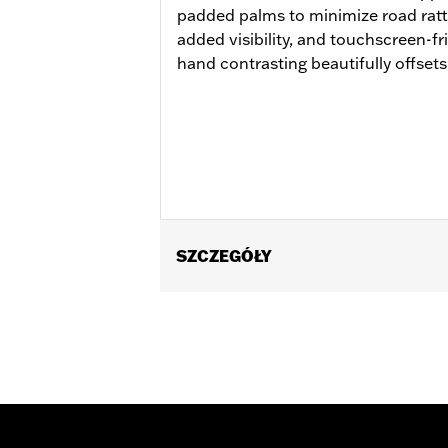
padded palms to minimize road rattle
added visibility, and touchscreen-fr
hand contrasting beautifully offsets
SZCZEGÓŁY
Gender:
Men
Functional Features:
Touchscreen C
WARRANTY:
2 year limited warranty 
Origin:
Imported