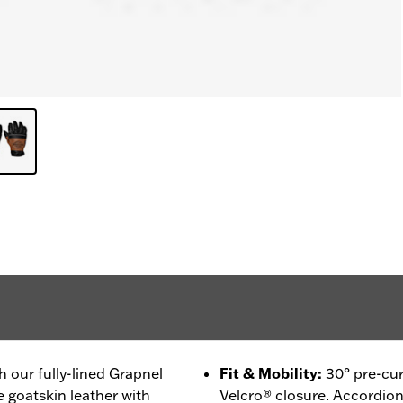
 our fully-lined Grapnel
Fit & Mobility
:
30° pre-cur
 goatskin leather with
Velcro® closure. Accordion 