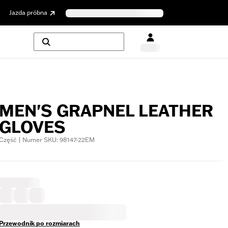
Jazda próbna
MEN'S GRAPNEL LEATHER
GLOVES
Część | Numer SKU: 98147-22EM
Przewodnik po rozmiarach