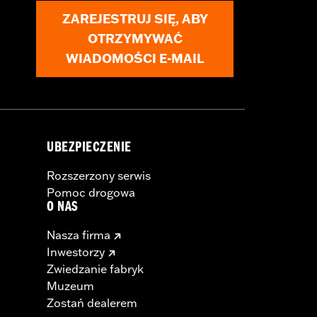
ZAREJESTRUJ SIĘ, ABY
OTRZYMYWAĆ
WIADOMOŚCI E-MAIL
UBEZPIECZENIE
Rozszerzony serwis
Pomoc drogowa
O NAS
Nasza firma
Inwestorzy
Zwiedzanie fabryk
Muzeum
Zostań dealerem