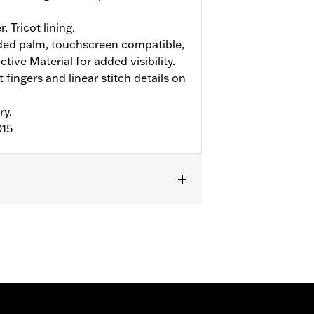
. Tricot lining.
ed palm, touchscreen compatible,
ive Material for added visibility.
 fingers and linear stitch details on
ry.
015