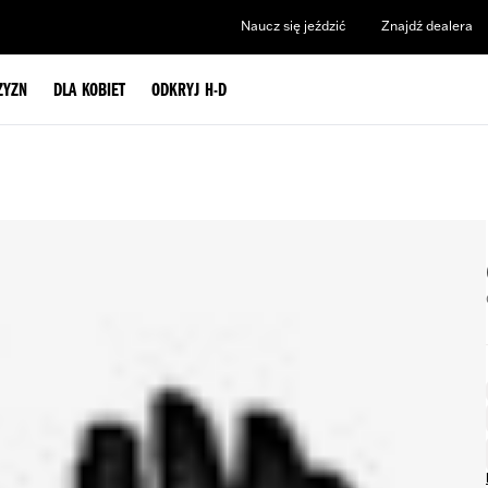
Naucz się jeździć
Znajdź dealera
ZYZN
DLA KOBIET
ODKRYJ H-D