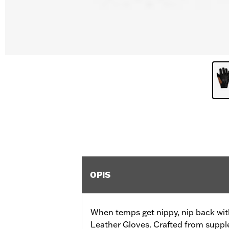
OPIS
When temps get nippy, nip back with
Leather Gloves. Crafted from supple