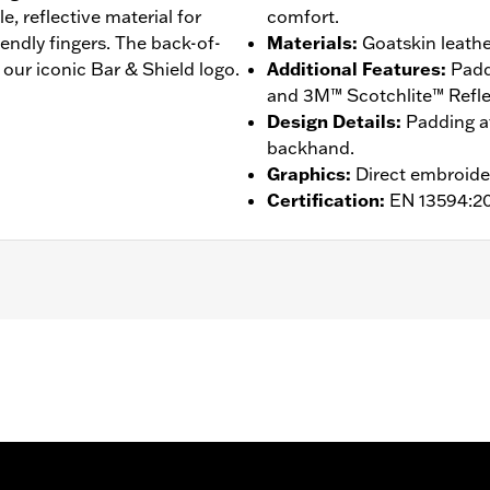
, reflective material for
comfort.
iendly fingers. The back-of-
Materials
:
Goatskin leather
 our iconic Bar & Shield logo.
Additional Features
:
Padd
and 3M™ Scotchlite™ Reflect
Design Details
:
Padding at
backhand.
Graphics
:
Direct embroide
Certification
:
EN 13594:2
ompatible
,
Reflective
,
Pre-Curved Fingers
- Go to
www.h-d.com/warranty
for full details