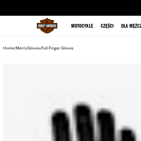
web accessibility
MOTOCYKLE
CZĘŚCI
DLA MĘŻC
Home
Men's
Gloves
Full-Finger Gloves
/
/
/