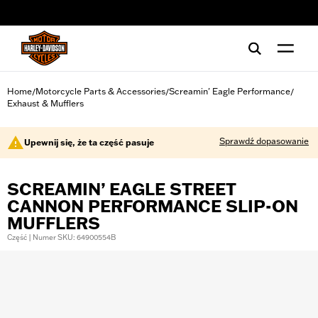
web accessibility
Home
Motorcycle Parts & Accessories
Screamin' Eagle Performance
/
/
/
Exhaust & Mufflers
Sprawdź dopasowanie
Upewnij się, że ta część pasuje
SCREAMIN’ EAGLE STREET
CANNON PERFORMANCE SLIP-ON
MUFFLERS
Część | Numer SKU: 64900554B