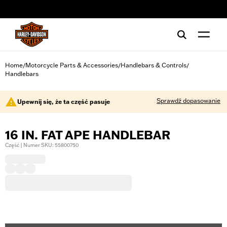
web accessibility
Home
Motorcycle Parts & Accessories
Handlebars & Controls
/
/
/
Handlebars
Sprawdź dopasowanie
Upewnij się, że ta część pasuje
16 IN. FAT APE HANDLEBAR
Część | Numer SKU: 55800750