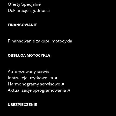
Rise UOM:
Inches
Oferty Specjalne
Tip-to-Tip:
35.44
Deklaracje zgodności
Tip-to-Tip UOM:
Inches
WARRANTY:
1 year limited warranty – Go to
www.h-
FINANSOWANIE
d.com/warranty
for full details
NOTES:
Installation of some handlebars and risers may require a
change in clutch and/or throttle cable and brake lines
Finansowanie zakupu motocykla
for some models. Handlebar height is regulated in many
locations. Check local laws to ensure your motorcycle
meets applicable regulations.
OBSŁUGA MOTOCYKLA
Autoryzowany serwis
Instrukcje użytkownika
Harmonogramy serwisowe
Aktualizacje oprogramowania
UBEZPIECZENIE