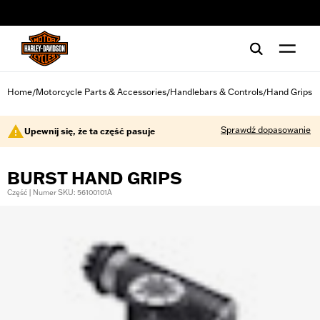
web accessibility
Home
Motorcycle Parts & Accessories
Handlebars & Controls
Hand Grips
/
/
/
Sprawdź dopasowanie
Upewnij się, że ta część pasuje
BURST HAND GRIPS
Część | Numer SKU: 56100101A