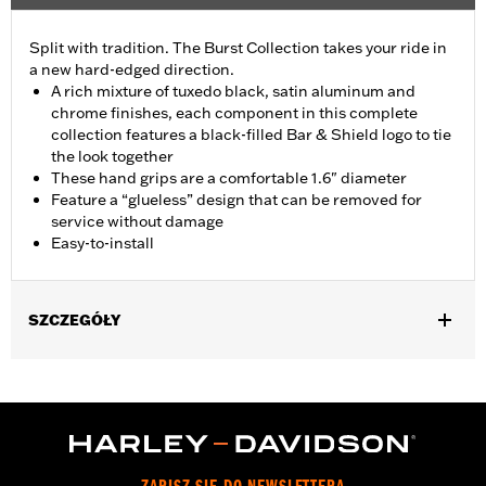
Split with tradition. The Burst Collection takes your ride in
a new hard-edged direction.
A rich mixture of tuxedo black, satin aluminum and
chrome finishes, each component in this complete
collection features a black-filled Bar & Shield logo to tie
the look together
These hand grips are a comfortable 1.6" diameter
Feature a “glueless” design that can be removed for
service without damage
Easy-to-install
SZCZEGÓŁY
Fits ’02-’17 VRSC, ’96-later XL, ’08-’13 XR, ’96-’17 Dyna (except
FXDLS), ’95-’15 Softail (except FLSTNSE, FLSTSE and FXSBSE
and ’11-’12 FLSTSE) ’96-’07 Touring models.
Installation Instructions
Collection:
Burst