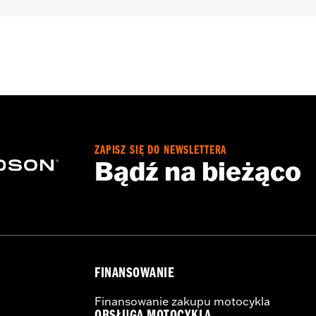
17 FXDF, '01-'05 FXDL, '99-'17 FXDWG, '00-'15 FXSTB, FXSTC
arate purchase of additional installation components. Doe
ed models, Heated Hand Grips, Hydraulic Clutch Kits, Han
r-equipped models.
ation Requirements
ZAPISZ SIĘ DO NEWSLETTERA
Bądź na bieżąco
s
tion components
FINANSOWANIE
ts
Finansowanie zakupu motocykla