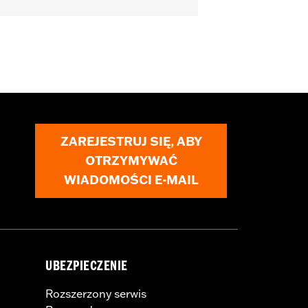
 and FXSTD and '03-'13 FLHR and
s not fit Road King® models equipped
dlebar Mounted Gauges, Road Tech™
ZAREJESTRUJ SIĘ, ABY
OTRZYMYWAĆ
WIADOMOŚCI E-MAIL
UBEZPIECZENIE
Rozszerzony serwis