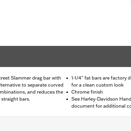
treet Slammer drag bar with
1-1/4" fat bars are factory 
 alternative to separate curved
for a clean custom look
ombinations, and reduces the
Chrome finish
 straight bars.
See Harley-Davidson Handl
document for additional co