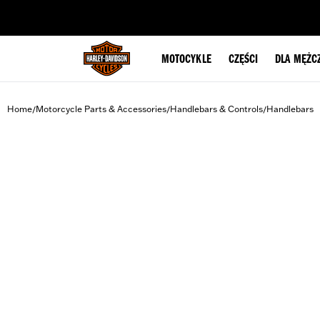
web accessibility
MOTOCYKLE
CZĘŚCI
DLA MĘŻC
Home
Motorcycle Parts & Accessories
Handlebars & Controls
Handlebars
/
/
/