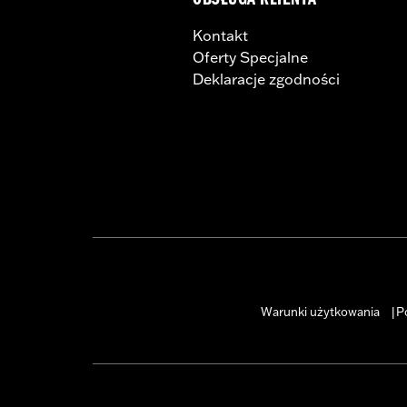
OBSŁUGA KLIENTA
Rise:
6.75
Kontakt
Rise UOM:
Inches
Oferty Specjalne
Tip-to-Tip:
30.25
Deklaracje zgodności
Tip-to-Tip UOM:
Inches
WARRANTY:
1 year limited warranty 
NOTES:
Installation of some handlebar
models. Handlebar height is r
regulations.
Warunki użytkowania
P
|