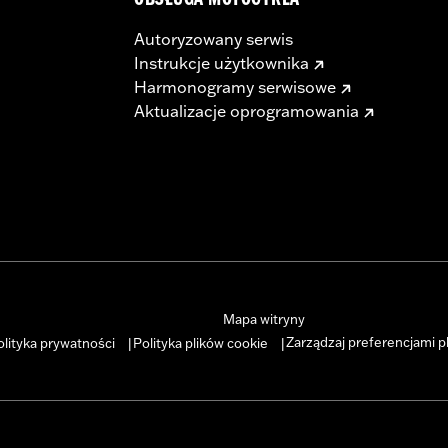
OBSŁUGA MOTOCYKLA
Autoryzowany serwis
Instrukcje użytkownika
Harmonogramy serwisowe
Aktualizacje oprogramowania
– Go to
www.h-d.com/warranty
for full details
s and risers may require a change in clutch and/or throttle
egulated in many locations. Check local laws to ensure you
Mapa witryny
Zarządzaj preferencjami p
olityka prywatności
Polityka plików cookie
|
|