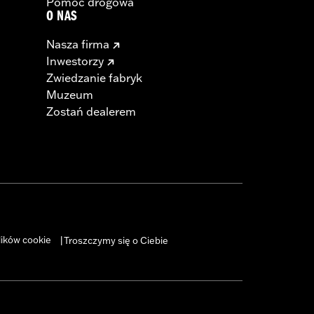
Pomoc drogowa
O NAS
Nasza firma
Inwestorzy
Zwiedzanie fabryk
Muzeum
 cable and brake lines for some
Zostań dealerem
r motorcycle meets applicable
lików cookie
Troszczymy się o Ciebie
|