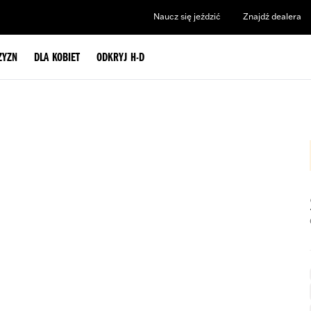
Naucz się jeździć
Znajdź dealera
ZYZN
DLA KOBIET
ODKRYJ H-D