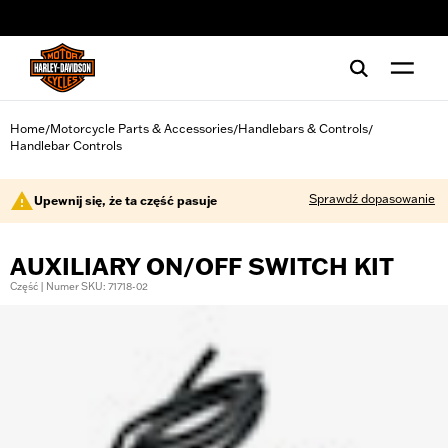
web accessibility
Home
Motorcycle Parts & Accessories
Handlebars & Controls
/
/
/
Handlebar Controls
Sprawdź dopasowanie
Upewnij się, że ta część pasuje
AUXILIARY ON/OFF SWITCH KIT
Część | Numer SKU: 71718-02