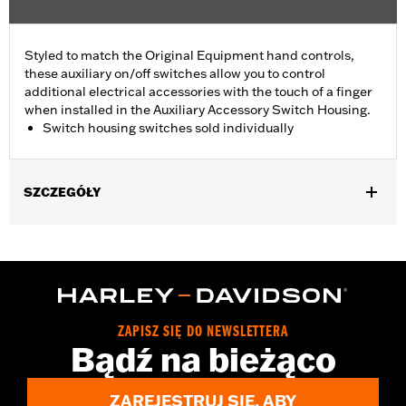
Styled to match the Original Equipment hand controls,
these auxiliary on/off switches allow you to control
additional electrical accessories with the touch of a finger
when installed in the Auxiliary Accessory Switch Housing.
Switch housing switches sold individually
SZCZEGÓŁY
Fits Auxiliary Accessory Switch Housing Kits P/N 70255-02B,
70256-02, 70213-02C and 70248-02B.
Installation Instructions
Sold Separately:
Auxiliary Accessory Switch Housing
Sold In Units:
Each
ZAPISZ SIĘ DO NEWSLETTERA
In the Box:
On/off switch and black switch cap
Bądź na bieżąco
WARRANTY:
1 year limited warranty – Go to
www.h-
d.com/warranty
for full details
ZAREJESTRUJ SIĘ, ABY