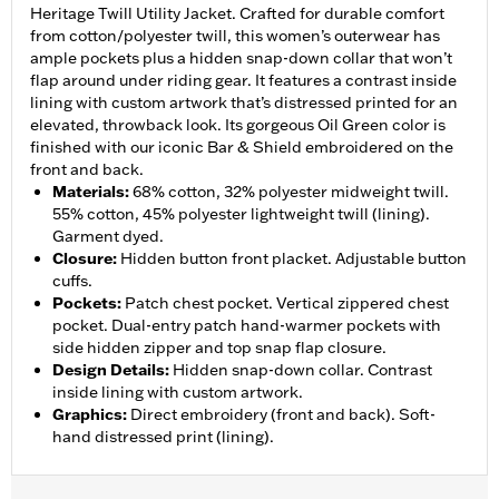
Heritage Twill Utility Jacket. Crafted for durable comfort
from cotton/polyester twill, this women’s outerwear has
ample pockets plus a hidden snap-down collar that won’t
flap around under riding gear. It features a contrast inside
lining with custom artwork that’s distressed printed for an
elevated, throwback look. Its gorgeous Oil Green color is
finished with our iconic Bar & Shield embroidered on the
front and back.
Materials
:
68% cotton, 32% polyester midweight twill.
55% cotton, 45% polyester lightweight twill (lining).
Garment dyed.
Closure
:
Hidden button front placket. Adjustable button
cuffs.
Pockets
:
Patch chest pocket. Vertical zippered chest
pocket. Dual-entry patch hand-warmer pockets with
side hidden zipper and top snap flap closure.
Design Details
:
Hidden snap-down collar. Contrast
inside lining with custom artwork.
Graphics
:
Direct embroidery (front and back). Soft-
hand distressed print (lining).