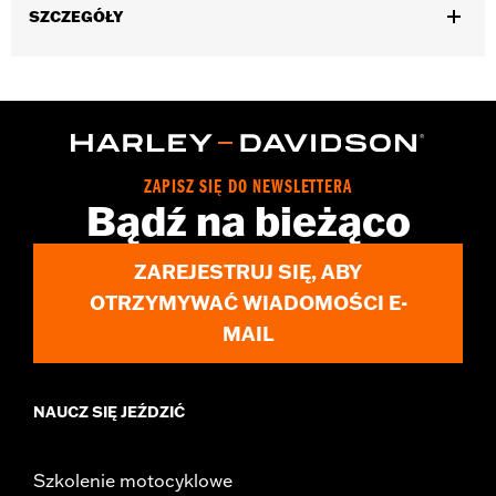
SZCZEGÓŁY
Gender:
Women
,
Functional Features:
Pockets
Button Front
WARRANTY:
2 year limited warranty – Go to
www.h-
d.com/warranty
for full details
Origin:
Imported
ZAPISZ SIĘ DO NEWSLETTERA
Bądź na bieżąco
ZAREJESTRUJ SIĘ, ABY
OTRZYMYWAĆ WIADOMOŚCI E-
MAIL
NAUCZ SIĘ JEŹDZIĆ
Szkolenie motocyklowe