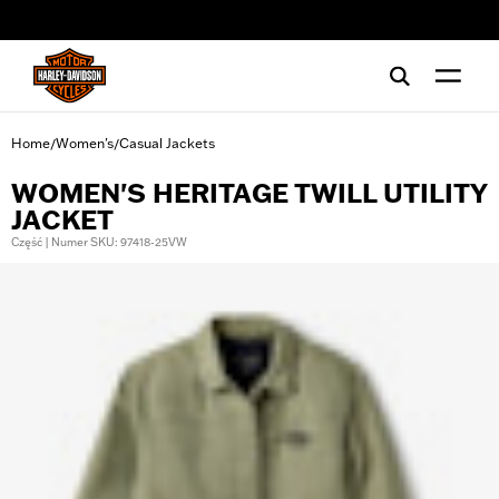
web accessibility
Home
Women's
Casual Jackets
/
/
WOMEN'S HERITAGE TWILL UTILITY
JACKET
Część | Numer SKU: 97418-25VW