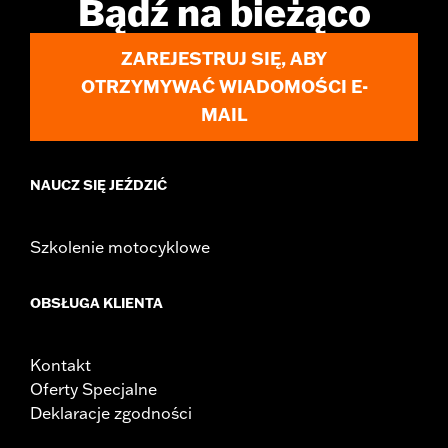
Bądź na bieżąco
WARRANTY:
1 year limited warranty – Go to
www.h-
d.com/warranty
for full details
ZAREJESTRUJ SIĘ, ABY
OTRZYMYWAĆ WIADOMOŚCI E-
MAIL
NAUCZ SIĘ JEŹDZIĆ
Szkolenie motocyklowe
OBSŁUGA KLIENTA
Kontakt
Oferty Specjalne
Deklaracje zgodności