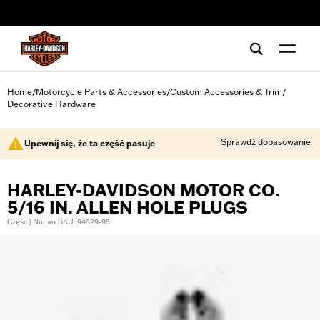
web accessibility
Home
Motorcycle Parts & Accessories
Custom Accessories & Trim
/
/
/
Decorative Hardware
Sprawdź dopasowanie
Upewnij się, że ta część pasuje
HARLEY-DAVIDSON MOTOR CO.
5/16 IN. ALLEN HOLE PLUGS
Część | Numer SKU: 94529-95