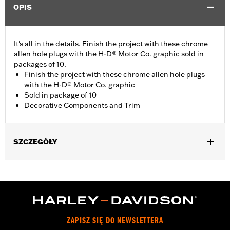
OPIS
It's all in the details. Finish the project with these chrome
allen hole plugs with the H-D® Motor Co. graphic sold in
packages of 10.
Finish the project with these chrome allen hole plugs
with the H-D® Motor Co. graphic
Sold in package of 10
Decorative Components and Trim
SZCZEGÓŁY
Universal Fitment.
Collection:
Harley-Davidson Motor Co.
Diameter:
0.312
Material Diameter UOM:
Inches
Sold In Units:
Each
ZAPISZ SIĘ DO NEWSLETTERA
In the Box:
10 allen hole plugs