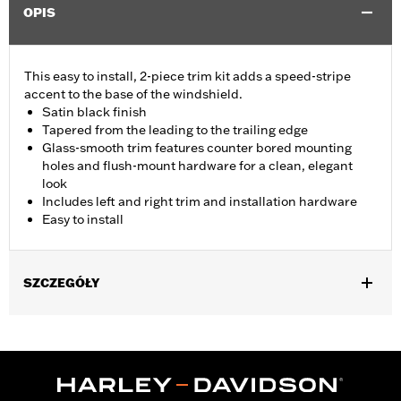
OPIS
This easy to install, 2-piece trim kit adds a speed-stripe
accent to the base of the windshield.
Satin black finish
Tapered from the leading to the trailing edge
Glass-smooth trim features counter bored mounting
holes and flush-mount hardware for a clean, elegant
look
Includes left and right trim and installation hardware
Easy to install
SZCZEGÓŁY
Fits '15-'24 Road Glide® and '23-'25 FLTRT models. Does not not
fit '23-later FLTRXSE, '24-later FLTRX and FLTRXSTSE and '25-
later FLTRXRRSE.
Installation Instructions