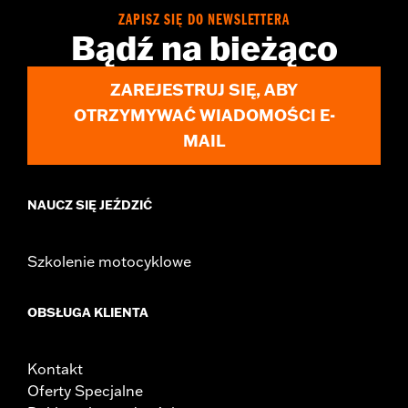
Sold In Units:
Each
ZAPISZ SIĘ DO NEWSLETTERA
In the Box:
Left and Right trim and installation hardware
Bądź na bieżąco
WARRANTY:
1 year limited warranty – Go to
www.h-
d.com/warranty
for full details
ZAREJESTRUJ SIĘ, ABY
OTRZYMYWAĆ WIADOMOŚCI E-
MAIL
NAUCZ SIĘ JEŹDZIĆ
Szkolenie motocyklowe
OBSŁUGA KLIENTA
Kontakt
Oferty Specjalne