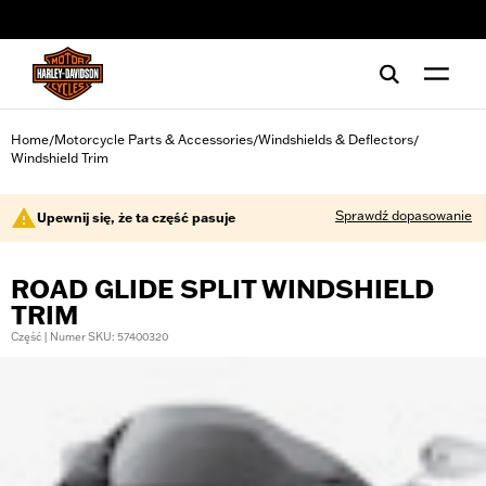
web accessibility
Home
Motorcycle Parts & Accessories
Windshields & Deflectors
/
/
/
Windshield Trim
Sprawdź dopasowanie
Upewnij się, że ta część pasuje
ROAD GLIDE SPLIT WINDSHIELD
TRIM
Część | Numer SKU: 57400320