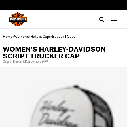
web accessibility
Home
Women's
Hats & Caps
Baseball Caps
/
/
/
WOMEN'S HARLEY-DAVIDSON
SCRIPT TRUCKER CAP
Część | Numer SKU: 99410-25VW