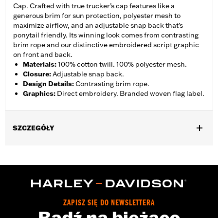
Cap. Crafted with true trucker’s cap features like a
generous brim for sun protection, polyester mesh to
maximize airflow, and an adjustable snap back that’s
ponytail friendly. Its winning look comes from contrasting
brim rope and our distinctive embroidered script graphic
on front and back.
Materials
:
100% cotton twill. 100% polyester mesh.
Closure
:
Adjustable snap back.
Design Details
:
Contrasting brim rope.
Graphics
:
Direct embroidery. Branded woven flag label.
SZCZEGÓŁY
Gender:
Unisex
WARRANTY:
2 year limited warranty – Go to
www.h-
d.com/warranty
for full details
Origin:
Imported
ZAPISZ SIĘ DO NEWSLETTERA
Bądź na bieżąco