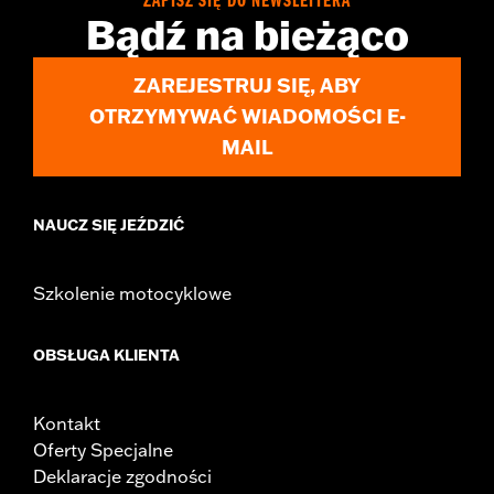
ZAPISZ SIĘ DO NEWSLETTERA
Origin:
Imported
Bądź na bieżąco
ZAREJESTRUJ SIĘ, ABY
OTRZYMYWAĆ WIADOMOŚCI E-
MAIL
NAUCZ SIĘ JEŹDZIĆ
Szkolenie motocyklowe
OBSŁUGA KLIENTA
Kontakt
Oferty Specjalne
Deklaracje zgodności