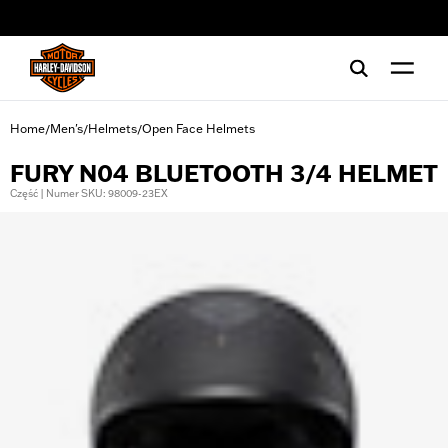
web accessibility
Home
Men's
Helmets
Open Face Helmets
/
/
/
FURY N04 BLUETOOTH 3/4 HELMET
Część | Numer SKU: 98009-23EX