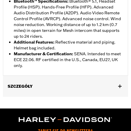
Bluetooth™ Specifications
:
Bluetooth® 5.1, Headset
Profile (HSP). Hands-Free Profile (HFP). Advanced
Audio Distribution Profile (A2DP). Audio Video Remote
Control Profile (AVRCP). Advanced noise control. Wind
noise reduction. Working distance of up to 1.2 km (0.7
miles) in open terrain for Mesh intercom that supports
up to 24 riders.
Additional Features
:
Reflective material and piping.
Helmet bag included.
Manufacturer & Certification
:
SENA. Intended to meet
ECE 22.06. RF certified in the U.S., Canada, EU27, UK
only.
SZCZEGÓŁY
Gender:
Unisex
,
Functional Features:
Removable Liner
Includes Rechargable
,
,
Battery
Includes Charger
Reflective
WARRANTY:
2 year limited warranty – Go to
www.h-
d.com/warranty
for full details