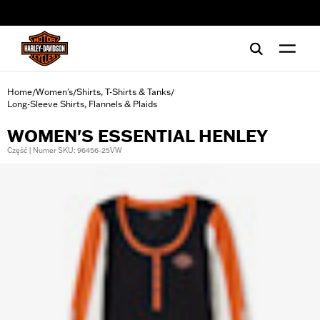
web accessibility
Home
Women's
Shirts, T-Shirts & Tanks
/
/
/
Long-Sleeve Shirts, Flannels & Plaids
WOMEN'S ESSENTIAL HENLEY
Część | Numer SKU: 96456-25VW