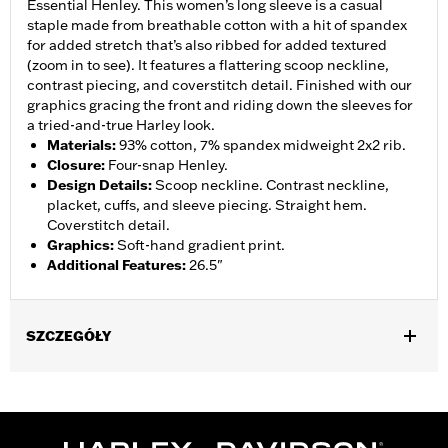
Essential Henley. This women’s long sleeve is a casual
staple made from breathable cotton with a hit of spandex
for added stretch that’s also ribbed for added textured
(zoom in to see). It features a flattering scoop neckline,
contrast piecing, and coverstitch detail. Finished with our
graphics gracing the front and riding down the sleeves for
a tried-and-true Harley look.
Materials
:
93% cotton, 7% spandex midweight 2x2 rib.
Closure
:
Four-snap Henley.
Design Details
:
Scoop neckline. Contrast neckline,
placket, cuffs, and sleeve piecing. Straight hem.
Coverstitch detail.
Graphics
:
Soft-hand gradient print.
Additional Features
:
26.5"
SZCZEGÓŁY
Gender:
Women
WARRANTY:
2 year limited warranty – Go to
www.h-
d.com/warranty
for full details