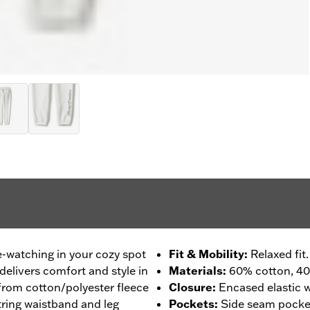
e-watching in your cozy spot
Fit & Mobility
:
Relaxed fit.
delivers comfort and style in
Materials
:
60% cotton, 40
 from cotton/polyester fleece
Closure
:
Encased elastic w
string waistband and leg
Pockets
:
Side seam pocket