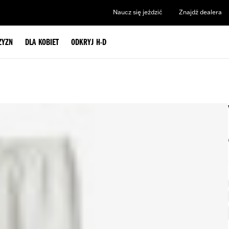
Naucz się jeździć
Znajdź dealera
ZYZN
DLA KOBIET
ODKRYJ H-D