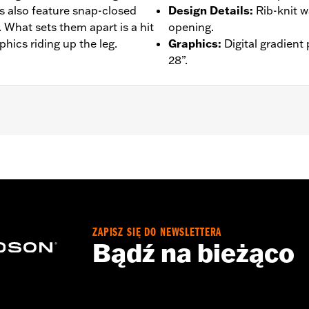
 also feature snap-closed
Design Details
:
Rib-knit w
. What sets them apart is a hit
opening.
hics riding up the leg.
Graphics
:
Digital gradient
28”.
– Go to
www.h-d.com/warranty
for full details
ZAPISZ SIĘ DO NEWSLETTERA
Bądź na bieżąco