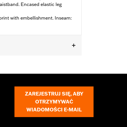
aistband. Encased elastic leg
 print with embellishment. Inseam:
ZAREJESTRUJ SIĘ, ABY
OTRZYMYWAĆ
WIADOMOŚCI E-MAIL