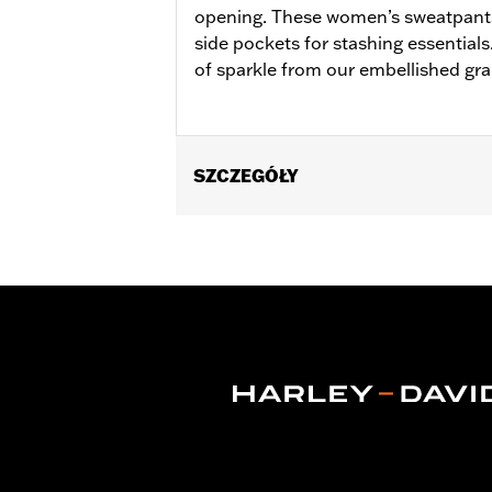
opening. These women’s sweatpants
side pockets for stashing essentials
of sparkle from our embellished grap
SZCZEGÓŁY
Gender:
Women
WARRANTY:
2 year limited warranty 
Origin:
Imported