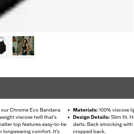
 in our Chrome Evo Bandana
Materials
:
100% viscose li
tweight viscose twill that’s
Design Details
:
Slim fit. 
alter top features easy-to-tie
darts. Back smocking with 
r longwearing comfort. It’s
cropped back.