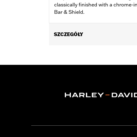
classically finished with a chrome-i
Bar & Shield.
SZCZEGÓŁY
Gender:
Women
WARRANTY:
2 year limited warranty 
Origin:
Imported