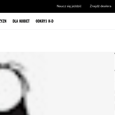
Naucz się jeździć
Znajdź dealera
ZYZN
DLA KOBIET
ODKRYJ H-D