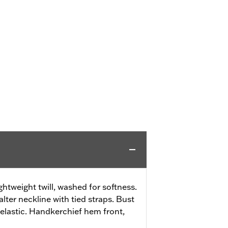
ghtweight twill, washed for softness.
Halter neckline with tied straps. Bust
elastic. Handkerchief hem front,