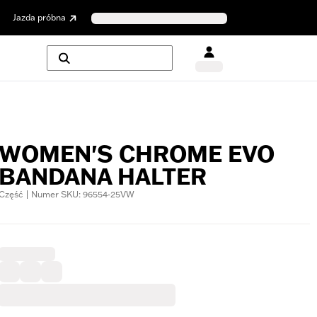
Jazda próbna
WOMEN'S CHROME EVO
BANDANA HALTER
Część | Numer SKU: 96554-25VW