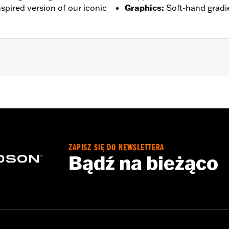
nspired version of our iconic
Graphics
:
Soft-hand gradie
– Go to
www.h-d.com/warranty
for full details
ZAPISZ SIĘ DO NEWSLETTERA
Bądź na bieżąco