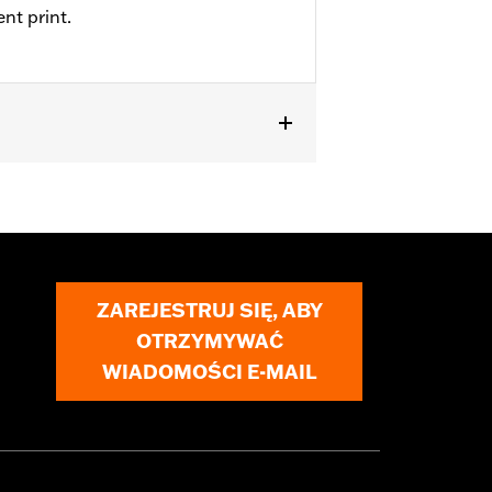
nt print.
ZAREJESTRUJ SIĘ, ABY
OTRZYMYWAĆ
WIADOMOŚCI E-MAIL