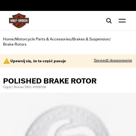
web accessibility
Home
Motorcycle Parts & Accessories
Brakes & Suspension
/
/
/
Brake Rotors
Sprawdź dopasowanie
Upewnij się, że ta część pasuje
POLISHED BRAKE ROTOR
Część | Numer SKU: 41500106