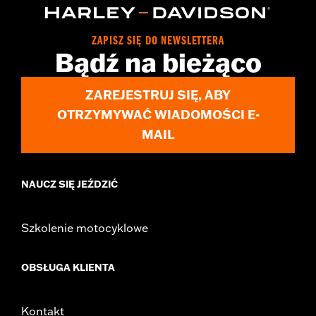
Position On Bike:
Front
Side of Bike:
Left
ZAPISZ SIĘ DO NEWSLETTERA
Sold In Units:
Each
Bądź na bieżąco
Material:
Steel
In the Box:
Rotor and chrome installation hardware
ZAREJESTRUJ SIĘ, ABY
WARRANTY:
1 year limited warranty – Go to
www.h-
OTRZYMYWAĆ WIADOMOŚCI E-
d.com/warranty
for full details
MAIL
NAUCZ SIĘ JEŹDZIĆ
Szkolenie motocyklowe
OBSŁUGA KLIENTA
Kontakt