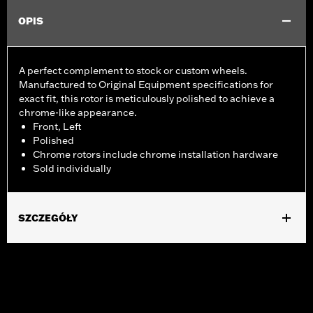
OPIS
A perfect complement to stock or custom wheels.
Manufactured to Original Equipment specifications for
exact fit, this rotor is meticulously polished to achieve a
chrome-like appearance.
Front, Left
Polished
Chrome rotors include chrome installation hardware
Sold individually
SZCZEGÓŁY
Fits ’14-'22 XL, ’06-'17 Dyna® (except FXDLS), ’15-later Softail®
(except FXSE) and ’09-later Touring and Trike models with
Original Equipment or accessory wheel with 3.25" bolt circle
rotor mount.
Installation Instructions