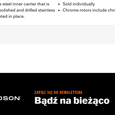
 steel inner carrier that is
Sold individually
olished and drilled stainless
Chrome rotors include chr
eted in place.
 '00-'14 Softail® (except Springer™), and '00-'07 Touring mod
ation hardware
– Go to
www.h-d.com/warranty
for full details
ZAPISZ SIĘ DO NEWSLETTERA
Bądź na bieżąco