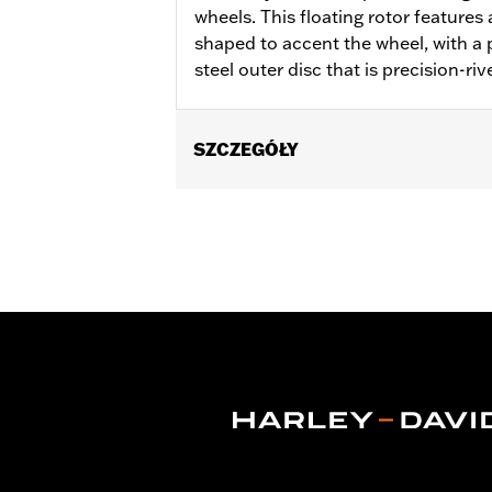
wheels. This floating rotor features a
shaped to accent the wheel, with a p
steel outer disc that is precision-riv
SZCZEGÓŁY
Fits '00-'13 XL and XR, '00-'05 Dyna®,
Installation Instructions
Position On Bike:
Front
Side of Bike:
Left or Right
Sold In Units:
Each
Material:
Steel
In the Box:
Rotor and chrome install
WARRANTY:
1 year limited warranty 