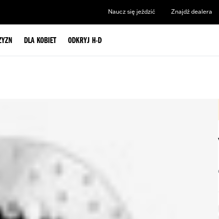
Naucz się jeździć
Znajdź dealera
ZYZN
DLA KOBIET
ODKRYJ H-D