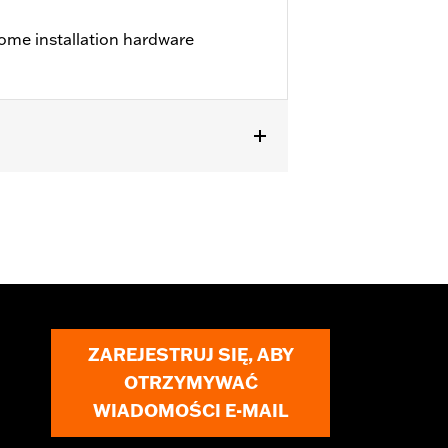
ome installation hardware
els.
ZAREJESTRUJ SIĘ, ABY
OTRZYMYWAĆ
WIADOMOŚCI E-MAIL