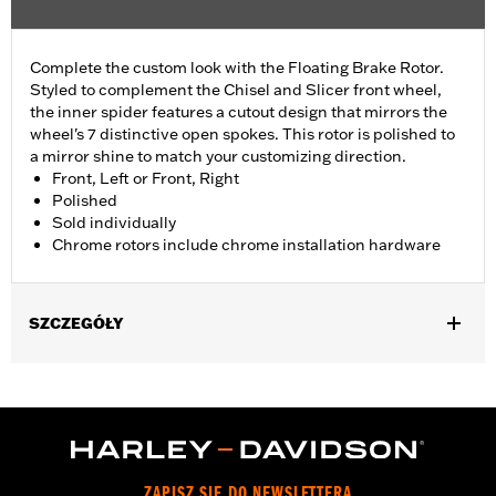
Complete the custom look with the Floating Brake Rotor.
Styled to complement the Chisel and Slicer front wheel,
the inner spider features a cutout design that mirrors the
wheel's 7 distinctive open spokes. This rotor is polished to
a mirror shine to match your customizing direction.
Front, Left or Front, Right
Polished
Sold individually
Chrome rotors include chrome installation hardware
SZCZEGÓŁY
Fits '09-later Touring models equipped with Chisel or Slicer
Custom Front Wheel.
Installation Instructions
Position On Bike:
Front
Side of Bike:
Left or Right
ZAPISZ SIĘ DO NEWSLETTERA