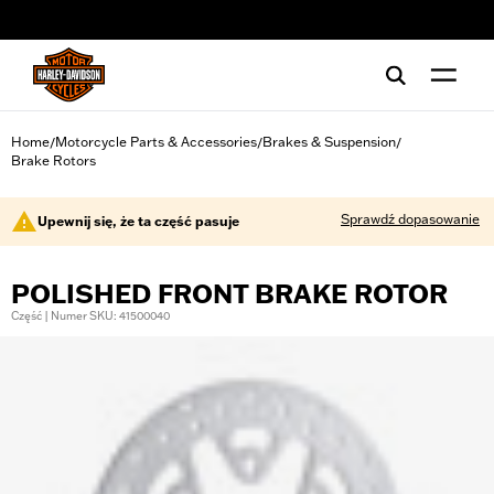
web accessibility
Home
Motorcycle Parts & Accessories
Brakes & Suspension
/
/
/
Brake Rotors
Sprawdź dopasowanie
Upewnij się, że ta część pasuje
POLISHED FRONT BRAKE ROTOR
Część | Numer SKU: 41500040