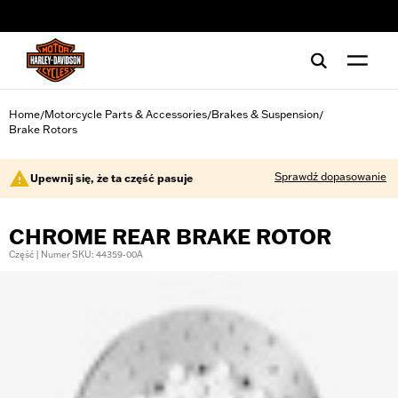
web accessibility
Home
Motorcycle Parts & Accessories
Brakes & Suspension
/
/
/
Brake Rotors
Sprawdź dopasowanie
Upewnij się, że ta część pasuje
CHROME REAR BRAKE ROTOR
Część | Numer SKU: 44359-00A