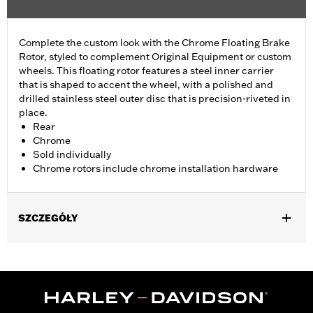
Complete the custom look with the Chrome Floating Brake
Rotor, styled to complement Original Equipment or custom
wheels. This floating rotor features a steel inner carrier
that is shaped to accent the wheel, with a polished and
drilled stainless steel outer disc that is precision-riveted in
place.
Rear
Chrome
Sold individually
Chrome rotors include chrome installation hardware
SZCZEGÓŁY
Fits '00-'10 XL, '00-'17 Dyna® (except FXDLS), '00-later Softail®
(except FXSE) and '00-'07 Touring models. Separate purchase
of Brake Rotor Hub Plate P/N 43837-00 is required when
installing on FXSTD Original Equipment 17" wheels.
Installation Instructions