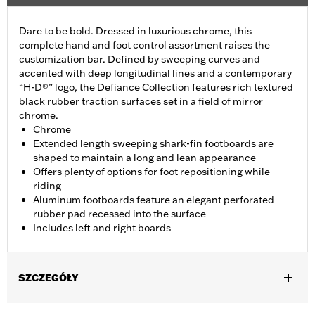
Dare to be bold. Dressed in luxurious chrome, this
complete hand and foot control assortment raises the
customization bar. Defined by sweeping curves and
accented with deep longitudinal lines and a contemporary
“H-D®” logo, the Defiance Collection features rich textured
black rubber traction surfaces set in a field of mirror
chrome.
Chrome
Extended length sweeping shark-fin footboards are
shaped to maintain a long and lean appearance
Offers plenty of options for foot repositioning while
riding
Aluminum footboards feature an elegant perforated
rubber pad recessed into the surface
Includes left and right boards
SZCZEGÓŁY
Fits '12-'16 FLD, '00-'17 FL Softail®, '00-later Touring (except