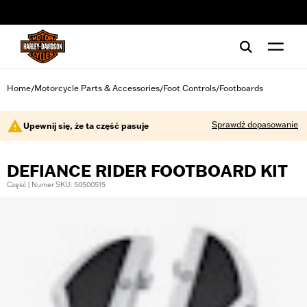
web accessibility
Home
Motorcycle Parts & Accessories
Foot Controls
Footboards
/
/
/
Sprawdź dopasowanie
Upewnij się, że ta część pasuje
DEFIANCE RIDER FOOTBOARD KIT
Część | Numer SKU: 50500515