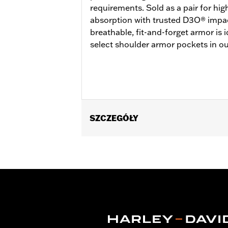
requirements. Sold as a pair for h
absorption with trusted D3O® impac
breathable, fit-and-forget armor is i
select shoulder armor pockets in ou
SZCZEGÓŁY
Gender:
Unisex
Functional Features:
Breathable
Technology:
Breathable