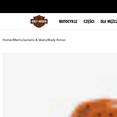
web accessibility
MOTOCYKLE
CZĘŚCI
DLA MĘŻC
Home
Men's
Jackets & Vests
Body Armor
/
/
/