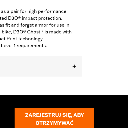
 as a pair for high performance
sted D3O® impact protection.
s fit and forget armor for use in
 bike, D3O® Ghost™ is made with
ct Print technology.
Level 1 requirements.
ZAREJESTRUJ SIĘ, ABY
OTRZYMYWAĆ