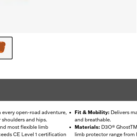
on every open-road adventure,
Fit & Mobility
:
Delivers ma
 shoulders and hips.
and breathable.
nd most flexible limb
Materials
:
D3O® GhostTM i
eeds CE Level 1 certification
limb protector range from