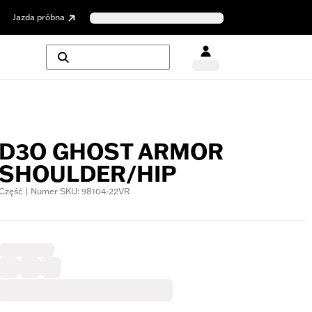
Jazda próbna
D3O GHOST ARMOR
SHOULDER/HIP
Część | Numer SKU: 98104-22VR