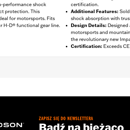
igh-performance shock
certification.
t protection. This
Additional Features
:
Sold
deal for motorsports. Fits
shock absorption with tru
r H-D® functional gear line.
Design Details
:
Designed a
motorsports and mountain
the revolutionary new Impa
Certification
:
Exceeds CE 
ZAPISZ SIĘ DO NEWSLETTERA
Bądź na bieżąco