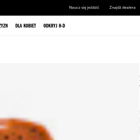
Naucz się jeździć
Znajdź dealera
ZYZN
DLA KOBIET
ODKRYJ H-D