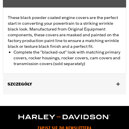
These black powder coated engine covers are the perfect
start in converting your powertrain to a striking wrinkle
black look. Manufactured from Original Equipment
components, these covers are masked and painted on the
factory production paint line to ensure a matching wrinkle
black or texture black finish and a perfect fit.
Complete the "blacked-out" look with matching primary
covers, rocker housings, rocker covers, cam covers and
transmission covers (sold separately)
SZCZEGÓŁY
Fits '07-'15 Touring and Trike models (except FLHTCUL and
FLHTKL).
Sold In Units:
Each
In the Box:
Primary cover only
WARRANTY:
1 year limited warranty – Go to
www.h-
ZAPISZ SIĘ DO NEWSLETTERA