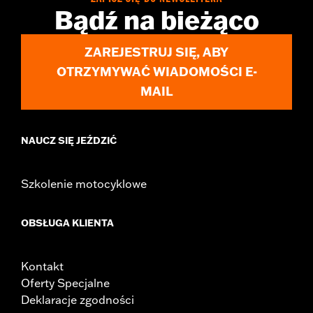
d.com/warranty
for full details
Bądź na bieżąco
NOTES:
Removing and installing engine covers may require
purchase of new gaskets. See dealer for information.
ZAREJESTRUJ SIĘ, ABY
OTRZYMYWAĆ WIADOMOŚCI E-
MAIL
NAUCZ SIĘ JEŹDZIĆ
Szkolenie motocyklowe
OBSŁUGA KLIENTA
Kontakt
Oferty Specjalne
Deklaracje zgodności