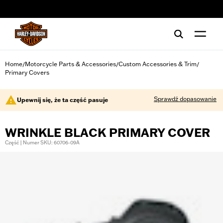
web accessibility
Home
Motorcycle Parts & Accessories
Custom Accessories & Trim
/
/
/
Primary Covers
Sprawdź dopasowanie
Upewnij się, że ta część pasuje
WRINKLE BLACK PRIMARY COVER
Część | Numer SKU: 60706-09A