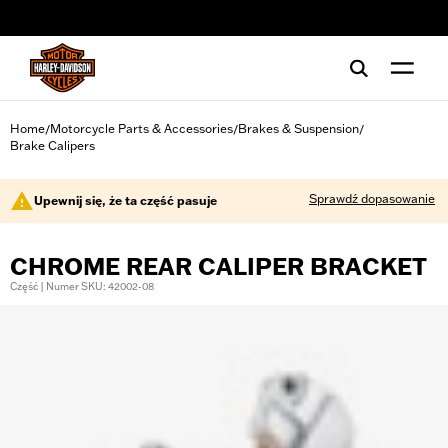
web accessibility
Home
Motorcycle Parts & Accessories
Brakes & Suspension
/
/
/
Brake Calipers
Sprawdź dopasowanie
Upewnij się, że ta część pasuje
CHROME REAR CALIPER BRACKET
Część | Numer SKU: 42002-08