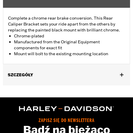
Complete a chrome rear brake conversion. This Rear
Caliper Bracket sets your ride apart from the others by
replacing the painted black mount with brilliant chrome.
Chrome-plated
Manufactured from the Original Equipment
components for exact fit
Mount will bolt to the existing mounting location
SZCZEGÓŁY
Fits '08-'17 Dyna® models.
Installation Instructions
Position On Bike:
Rear
Sold In Units:
Each
In the Box:
Mounting bracket only
ZAPISZ SIĘ DO NEWSLETTERA
WARRANTY:
1 year limited warranty – Go to
www.h-
Bądź na bieżąco
d.com/warranty
for full details