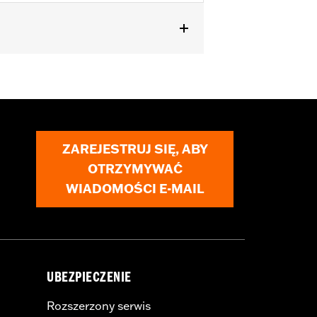
r docking kit and FLHRS) and '93
s or chrome Saddlebag Guard Kit P/N
with Fender Rail P/N 91019-92A. Does
ZAREJESTRUJ SIĘ, ABY
OTRZYMYWAĆ
WIADOMOŚCI E-MAIL
UBEZPIECZENIE
Rozszerzony serwis