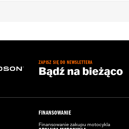
FLHX) models, '94-'08 FLHR models (except FLHRCI with rea
uipped with Nostalgic and Triple Rail Saddlebag Guard Rail
ht Rails Leather Saddlebags P/N 90652- 94A, 90843-93 or 
s, and all necessary hardware
ZAPISZ SIĘ DO NEWSLETTERA
Bądź na bieżąco
FINANSOWANIE
Finansowanie zakupu motocykla