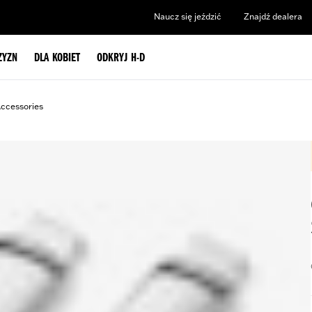
Naucz się jeździć
Znajdź dealera
ZYZN
DLA KOBIET
ODKRYJ H-D
ccessories