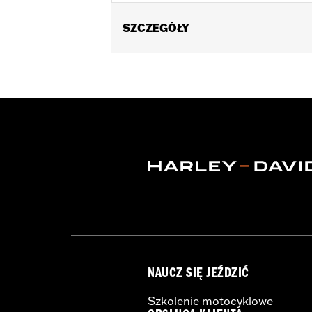
SZCZEGÓŁY
Fits '93-'08 Electra Glide® (except 
FLHS models. (Will not fit models eq
90839-93A, 91216-97 Electra Glo™ Lig
not fit '98-'08 FLTR.)
Installation Instructions
In the Box:
Left and right filler strip
NAUCZ SIĘ JEŹDZIĆ
Szkolenie motocyklowe