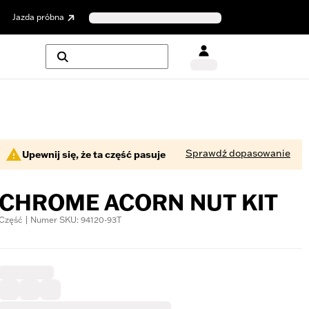
Jazda próbna
Sprawdź dopasowanie
Upewnij się, że ta część pasuje
CHROME ACORN NUT KIT
Część | Numer SKU: 94120-93T