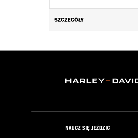
SZCZEGÓŁY
Universal Fitment.
Sold In Units:
Each
In the Box:
4 chrome-plated acorn nu
WARRANTY:
1 year limited warranty 
NAUCZ SIĘ JEŹDZIĆ