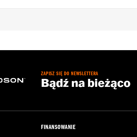
ts
– Go to
www.h-d.com/warranty
for full details
ZAPISZ SIĘ DO NEWSLETTERA
Bądź na bieżąco
FINANSOWANIE