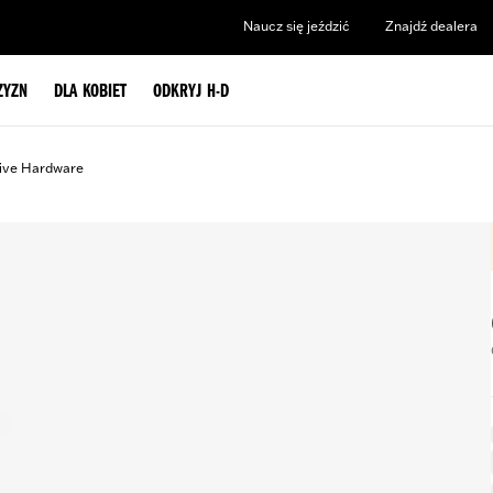
Naucz się jeździć
Znajdź dealera
ZYZN
DLA KOBIET
ODKRYJ H-D
ive Hardware