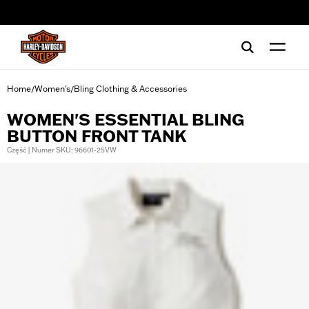
web accessibility
Home
Women's
Bling Clothing & Accessories
/
/
WOMEN'S ESSENTIAL BLING
BUTTON FRONT TANK
Część | Numer SKU: 96601-25VW