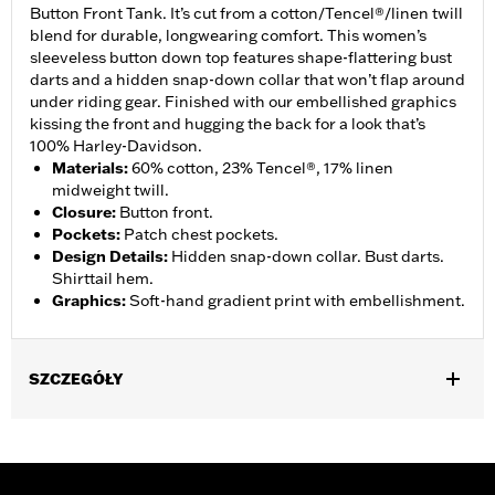
Button Front Tank. It’s cut from a cotton/Tencel®/linen twill
blend for durable, longwearing comfort. This women’s
sleeveless button down top features shape-flattering bust
darts and a hidden snap-down collar that won’t flap around
under riding gear. Finished with our embellished graphics
kissing the front and hugging the back for a look that’s
100% Harley-Davidson.
Materials
:
60% cotton, 23% Tencel®, 17% linen
midweight twill.
Closure
:
Button front.
Pockets
:
Patch chest pockets.
Design Details
:
Hidden snap-down collar. Bust darts.
Shirttail hem.
Graphics
:
Soft-hand gradient print with embellishment.
SZCZEGÓŁY
Gender:
Women
Functional Features:
Button Front
WARRANTY:
2 year limited warranty – Go to
www.h-