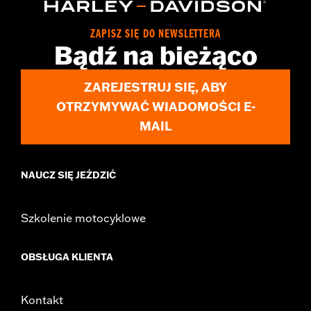
d.com/warranty
for full details
Origin:
Imported
ZAPISZ SIĘ DO NEWSLETTERA
Bądź na bieżąco
ZAREJESTRUJ SIĘ, ABY
OTRZYMYWAĆ WIADOMOŚCI E-
MAIL
NAUCZ SIĘ JEŹDZIĆ
Szkolenie motocyklowe
OBSŁUGA KLIENTA
Kontakt