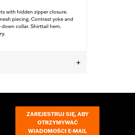
ts with hidden zipper closure.
mesh piecing. Contrast yoke and
down collar. Shirttail hem.
ry.
ZAREJESTRUJ SIĘ, ABY
OTRZYMYWAĆ
WIADOMOŚCI E-MAIL