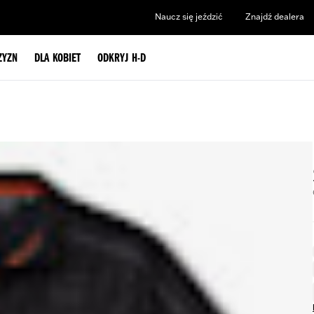
Naucz się jeździć
Znajdź dealera
ZYZN
DLA KOBIET
ODKRYJ H-D