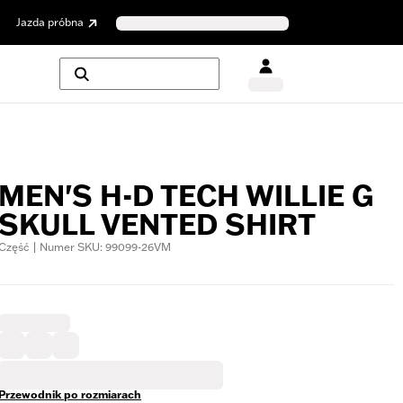
Jazda próbna
MEN'S H-D TECH WILLIE G
SKULL VENTED SHIRT
Część | Numer SKU: 99099-26VM
Przewodnik po rozmiarach