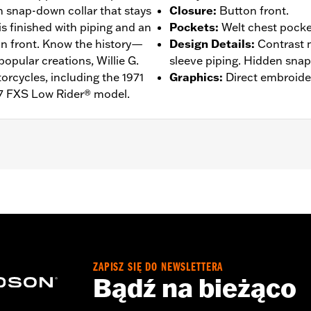
n snap-down collar that stays
Closure
:
Button front.
 is finished with piping and an
Pockets
:
Welt chest pocke
on front. Know the history—
Design Details
:
Contrast 
popular creations, Willie G.
sleeve piping. Hidden snap-
rcycles, including the 1971
Graphics
:
Direct embroide
7 FXS Low Rider® model.
n Front
,
Vented
– Go to
www.h-d.com/warranty
for full details
de panels, and back panel
ZAPISZ SIĘ DO NEWSLETTERA
Bądź na bieżąco