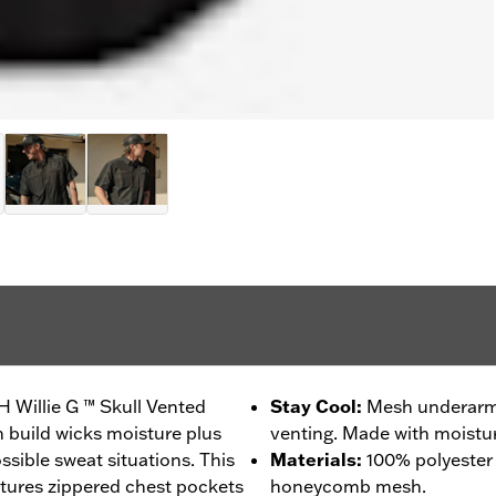
H Willie G ™ Skull Vented
Stay Cool
:
Mesh underarms
h build wicks moisture plus
venting. Made with moistur
ssible sweat situations. This
Materials
:
100% polyester
tures zippered chest pockets
honeycomb mesh.