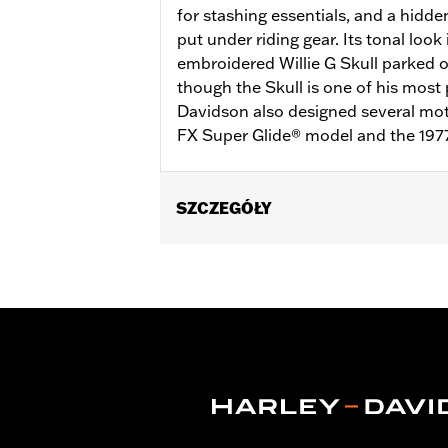
for stashing essentials, and a hidde
put under riding gear. Its tonal look
embroidered Willie G Skull parked 
though the Skull is one of his most 
Davidson also designed several moto
FX Super Glide® model and the 197
SZCZEGÓŁY
Gender:
Men
Functional Features:
Pockets
,
Butto
WARRANTY:
2 year limited warranty 
Material:
Mesh
,
Polyester
Ventilation Type:
Mesh underarms, si
Origin:
Imported