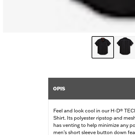
OPIS
Feel and look cool in our H-D® TEC
Shirt. Its polyester ripstop and mes
has venting to help minimize any po
men’s short sleeve button down fea