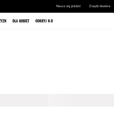
Naucz się jeździć
Znajdź dealera
ZYZN
DLA KOBIET
ODKRYJ H-D