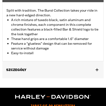
Split with tradition. The Burst Collection takes your ride in
a new hard-edged direction.
A rich mixture of tuxedo black, satin aluminum and
chrome finishes, each component in this complete
collection features a black-filled Bar & Shield logo to tie
the look together
These hand grips are a comfortable 1.6" diameter
Feature a “glueless” design that can be removed for
service without damage
Easy-to-install
SZCZEGÓŁY
Fits ’02-’17 VRSC, ’96-later XL, ’08-’13 XR, ’96-’17 Dyna (except
FXDLS), ’95-’15 Softail (except FLSTNSE, FLSTSE and FXSBSE
and ’11-’12 FLSTSE) ’96-’07 Touring models.
Installation Instructions
Collection:
Burst