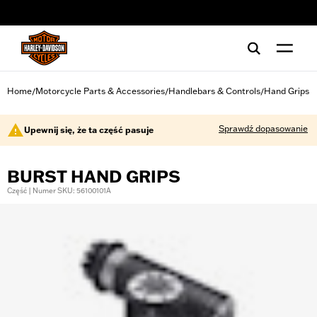
web accessibility
Home
Motorcycle Parts & Accessories
Handlebars & Controls
Hand Grips
/
/
/
Sprawdź dopasowanie
Upewnij się, że ta część pasuje
BURST HAND GRIPS
Część | Numer SKU: 56100101A