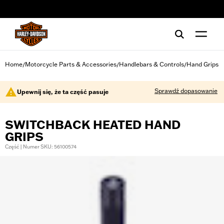
web accessibility
Home
Motorcycle Parts & Accessories
Handlebars & Controls
Hand Grips
/
/
/
Sprawdź dopasowanie
Upewnij się, że ta część pasuje
SWITCHBACK HEATED HAND
GRIPS
Część | Numer SKU: 56100574