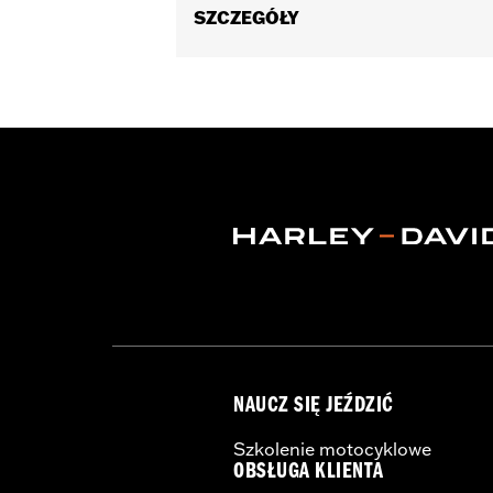
SZCZEGÓŁY
Fits '74-'06 XL, FX, FXR, FX Dyna® an
and XL1200C and '99-'06 FXR).
Collection:
Bar & Shield
Sold In Units:
Each
Material:
Die-Cast Zinc/Aluminum Al
In the Box:
Upper handlebar clamp
WARRANTY:
1 year limited warranty 
NOTES:
Installation of some handlebar
models. Handlebar height is r
regulations.
NAUCZ SIĘ JEŹDZIĆ
Szkolenie motocyklowe
OBSŁUGA KLIENTA