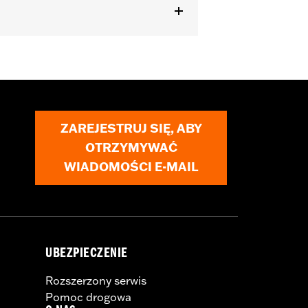
er handlebar (except '96-'06 XL883C
ZAREJESTRUJ SIĘ, ABY
OTRZYMYWAĆ
 cable and brake lines for some
WIADOMOŚCI E-MAIL
r motorcycle meets applicable
UBEZPIECZENIE
Rozszerzony serwis
Pomoc drogowa