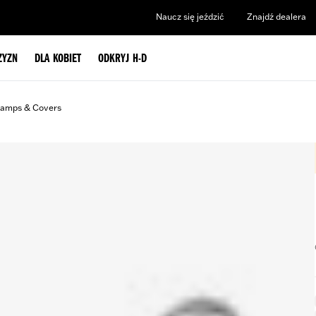
Naucz się jeździć
Znajdź dealera
ZYZN
DLA KOBIET
ODKRYJ H-D
lamps & Covers