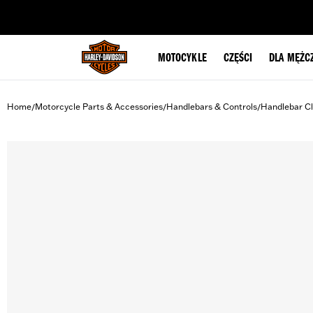
web accessibility
MOTOCYKLE
CZĘŚCI
DLA MĘŻC
Home
Motorcycle Parts & Accessories
Handlebars & Controls
Handlebar C
/
/
/