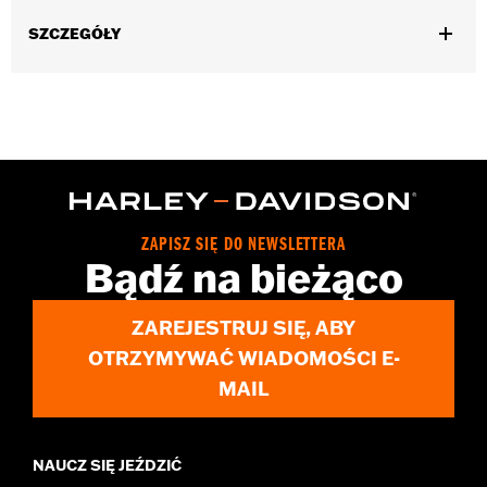
SZCZEGÓŁY
Gender:
Unisex
Functional Features:
Medium Check-In
Dimension Description:
28" x 17" x 11"
ZAPISZ SIĘ DO NEWSLETTERA
Bądź na bieżąco
ZAREJESTRUJ SIĘ, ABY
OTRZYMYWAĆ WIADOMOŚCI E-
MAIL
NAUCZ SIĘ JEŹDZIĆ