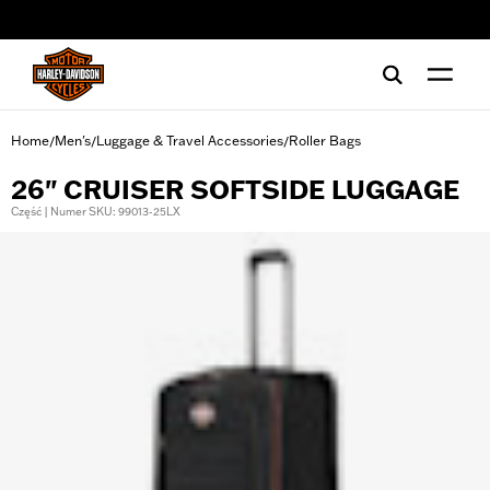
web accessibility
Home
Men's
Luggage & Travel Accessories
Roller Bags
/
/
/
26" CRUISER SOFTSIDE LUGGAGE
Część | Numer SKU: 99013-25LX