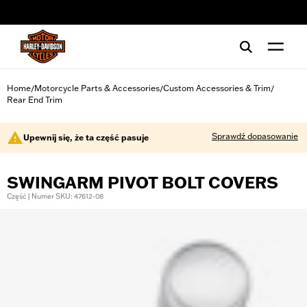
web accessibility
Home
Motorcycle Parts & Accessories
Custom Accessories & Trim
/
/
/
Rear End Trim
Sprawdź dopasowanie
Upewnij się, że ta część pasuje
SWINGARM PIVOT BOLT COVERS
Część | Numer SKU: 47612-08