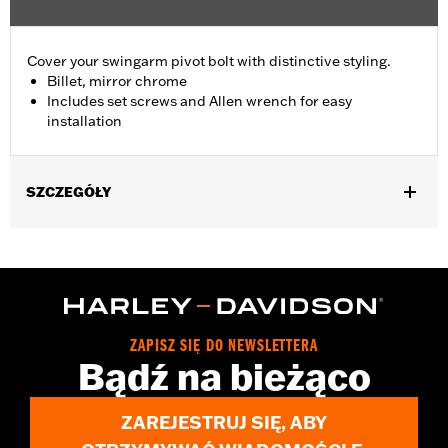
Cover your swingarm pivot bolt with distinctive styling.
Billet, mirror chrome
Includes set screws and Allen wrench for easy
installation
SZCZEGÓŁY
Fits '08-'17 Softail® models (except FXCW, FXCWC, FXSB,
FXSBSE, FXSE and FXST-Aus and models equipped with
Passenger Footboard Kits).
Position On Bike:
Rear
Sold In Units:
Pair
ZAPISZ SIĘ DO NEWSLETTERA
In the Box:
set screws and Allen® wrench
Bądź na bieżąco
WARRANTY:
1 year limited warranty – Go to
www.h-
d.com/warranty
for full details
ZAREJESTRUJ SIĘ, ABY